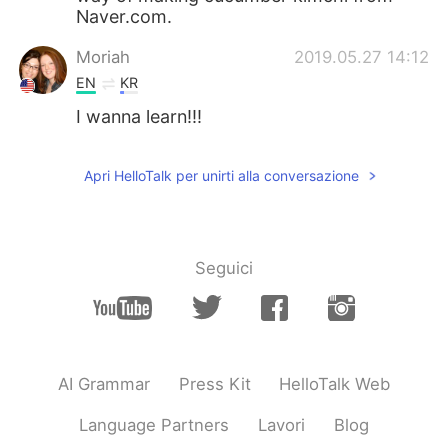
Naver.com.
Moriah
2019.05.27 14:12
EN
KR
I wanna learn!!!
Apri HelloTalk per unirti alla conversazione
Seguici
AI Grammar
Press Kit
HelloTalk Web
Language Partners
Lavori
Blog