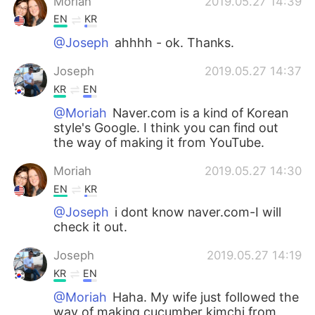
Moriah
2019.05.27 14:39
EN
KR
@Joseph
ahhhh - ok. Thanks.
Joseph
2019.05.27 14:37
KR
EN
@Moriah
Naver.com is a kind of Korean
style's Google. I think you can find out
the way of making it from YouTube.
Moriah
2019.05.27 14:30
EN
KR
@Joseph
i dont know naver.com-I will
check it out.
Joseph
2019.05.27 14:19
KR
EN
@Moriah
Haha. My wife just followed the
way of making cucumber kimchi from