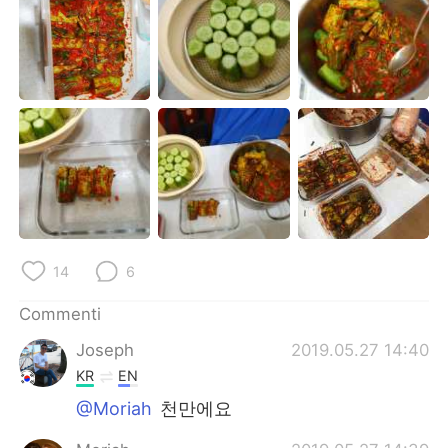
Deutsch
日本語
한국어
Русский
ไทย
Indonesia
Türkçe
Tiếng Việt
Português
14
6
Commenti
Joseph
2019.05.27 14:40
KR
EN
@Moriah
천만에요