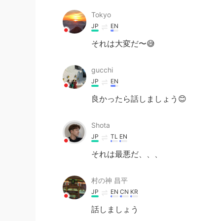
Tokyo
JP
EN
それは大変だ〜😅
gucchi
JP
EN
良かったら話しましょう😊
Shota
JP
TL
EN
それは最悪だ、、、
村の神 昌平
JP
EN
CN
KR
話しましょう