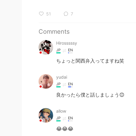
51
7
Comments
Hirosssssy
JP
EN
ちょっと関西弁入ってますね笑
yudai
JP
EN
良かったら僕と話しましょう😊
allow
JP
EN
😂😂😂