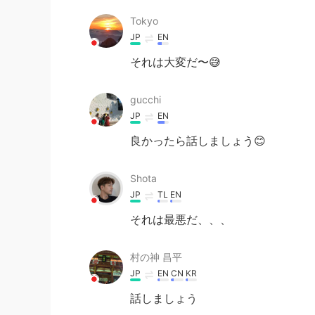
Tokyo
JP
EN
それは大変だ〜😅
gucchi
JP
EN
良かったら話しましょう😊
Shota
JP
TL
EN
それは最悪だ、、、
村の神 昌平
JP
EN
CN
KR
話しましょう