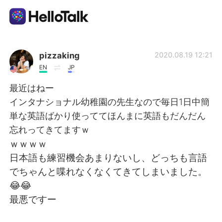
Language Exchange App
pizzaking
2020.08.19 12:21
EN
JP
AI Grammar Checker
最近はねー
インタナショナル幼稚園の先生なので毎日1日中簡
English
単な英語ばかり使っててほんまに英語もだんだん
忘れってきてますｗ
ｗｗｗｗ
简体中文
繁體中文
日本語も練習機会あまりないし、どっちも言語
でちゃんと喋れなくなくてきてしまいました。
Español
العربية
😂😂
最悪ですー
Français
Deutsch