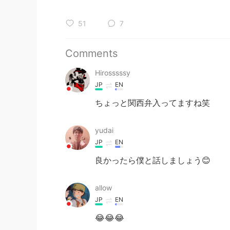
51
7
Comments
Hirosssssy
JP
EN
ちょっと関西弁入ってますね笑
yudai
JP
EN
良かったら僕と話しましょう😊
allow
JP
EN
😂😂😂