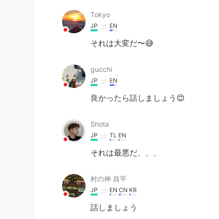
Tokyo
JP
EN
それは大変だ〜😅
gucchi
JP
EN
良かったら話しましょう😊
Shota
JP
TL
EN
それは最悪だ、、、
村の神 昌平
JP
EN
CN
KR
話しましょう