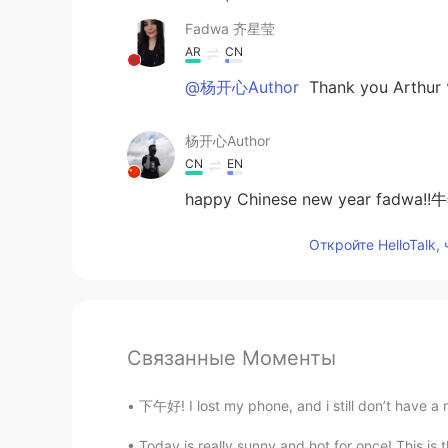
Fadwa 齐星莹
AR
CN
@杨开心Author
Thank you Arthu
杨开心Author
CN
EN
happy Chinese new year fad
Откройте HelloTalk,
Связанные Моменты
下午好! I lost my phone, and i still don’t have a n
Today is really sunny and hot for once! This is 