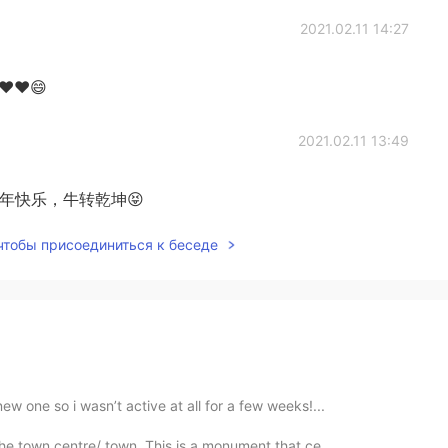
2021.02.11 14:27
r ❤❤😄
2021.02.11 13:49
wa!!牛年快乐，牛转乾坤😝
 чтобы присоединиться к беседе
ew one so i wasn’t active at all for a few weeks!...
the town centre/ town. This is a monument that ce...