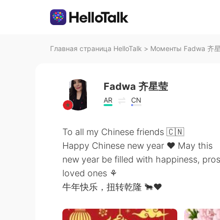
Главная страница HelloTalk
>
Моменты Fadwa 齐星莹
Fadwa 齐星莹
AR
CN
To all my Chinese friends 🇨🇳
Happy Chinese new year ❤ May this
new year be filled with happiness, pr
loved ones ⚘
牛年快乐，扭转乾隆 🐂❤