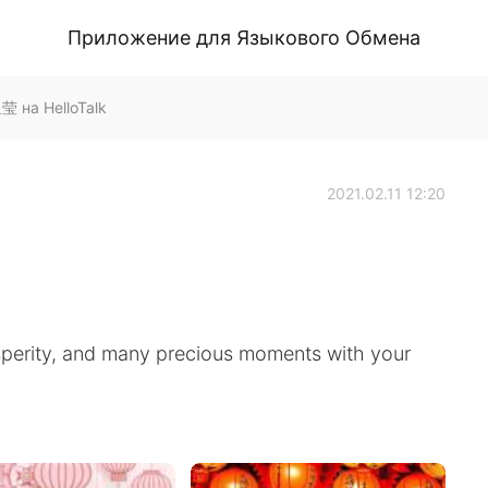
Приложение для Языкового Обмена
 на HelloTalk
2021.02.11 12:20
osperity, and many precious moments with your