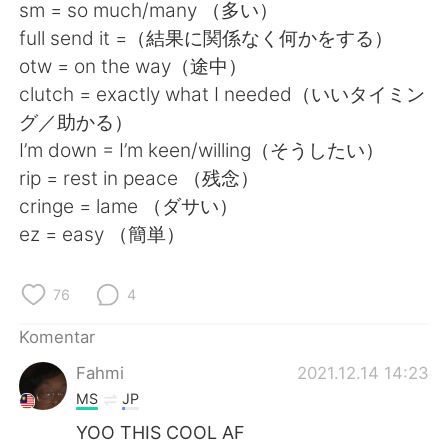
Deutsch
日本語
sm = so much/many （多い）
full send it =（結果に関係なく何かをする）
한국어
Русский
otw = on the way（途中）
clutch = exactly what I needed（いいタイミン
ไทย
Italiano
グ／助かる）
I’m down = I’m keen/willing（そうしたい）
Türkçe
Tiếng Việt
rip = rest in peace （残念）
cringe = lame （ダサい）
Português
ez = easy （簡単）
76
4
Komentar
Fahmi
2021.12.14 14:23
MS
JP
YOO THIS COOL AF