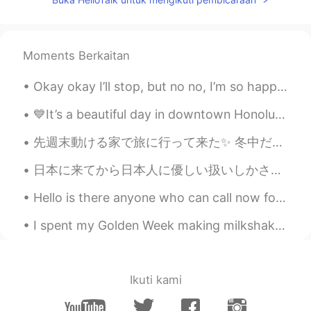
Moments Berkaitan
Okay okay I’ll stop, but no no, I’m so happy, okay hehe.. I’m heading home from work, have a wond...
💙It’s a beautiful day in downtown Honolulu! If you are planning to visit Hawaii and you have any ...
先週末動ける家で旅に行って来た✨ 冬中だけど泳げた😁めっちゃ寒かった笑 Last weekend I went on a trip in a home that could move! It ...
日本に来てから日本人に優しい扱いしかされたことないのに、余計な問題を起こそうとしてる外国人を見たら本当に心細い。日本にでは差別なんかない。どこにいっても差別する人とか、卑劣なことをする人がいる。...
Hello is there anyone who can call now for language exchange Send me a message plz Please help m...
I spent my Golden Week making milkshakes, watching rainbows along with reruns of me on Japanese T...
Ikuti kami