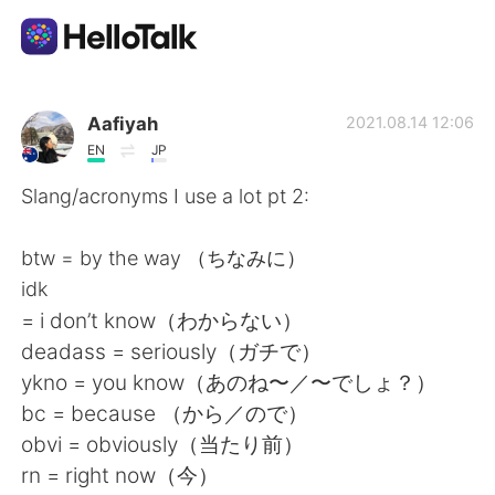
Aplikasi Pertukaran Bahasa
Aafiyah
2021.08.14 12:06
EN
JP
AI Grammar Checker
Slang/acronyms I use a lot pt 2:
Indonesia
btw = by the way （ちなみに）
idk
= i don’t know（わからない）
English
简体中文
deadass = seriously（ガチで）
ykno = you know（あのね〜／〜でしょ？）
繁體中文
Español
bc = because （から／ので）
obvi = obviously（当たり前）
العربية
Français
rn = right now（今）