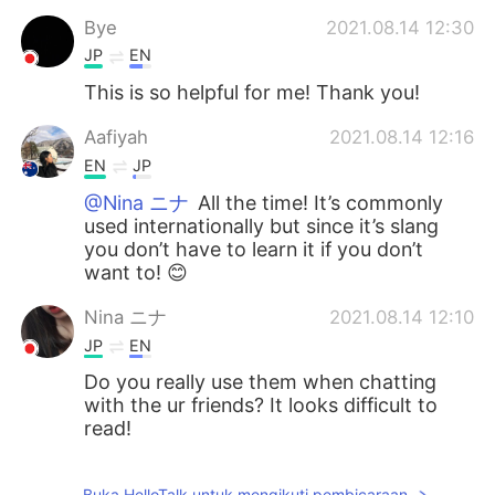
Bye
2021.08.14 12:30
JP
EN
This is so helpful for me! Thank you!
Aafiyah
2021.08.14 12:16
EN
JP
@Nina ニナ
All the time! It’s commonly
used internationally but since it’s slang
you don’t have to learn it if you don’t
want to! 😊
Nina ニナ
2021.08.14 12:10
JP
EN
Do you really use them when chatting
with the ur friends? It looks difficult to
read!
Buka HelloTalk untuk mengikuti pembicaraan