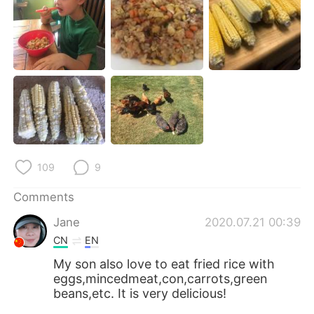
109
9
Comments
Jane
2020.07.21 00:39
CN
EN
My son also love to eat fried rice with
eggs,mincedmeat,con,carrots,green
beans,etc. It is very delicious!