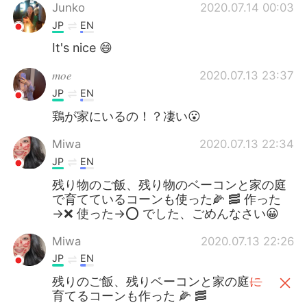
Junko
2020.07.14 00:03
JP
EN
It's nice 😄
𝑚𝑜𝑒
2020.07.13 23:37
JP
EN
鶏が家にいるの！？凄い😮
Miwa
2020.07.13 22:34
JP
EN
残り物のご飯、残り物のベーコンと家の庭
で育てているコーンも使った🌽 🥓 作った
→❌ 使った→⭕️ でした、ごめんなさい😀
Miwa
2020.07.13 22:26
JP
EN
残りのご飯、残りベーコンと家の庭
に
育てるコーンも作った 🌽 🥓