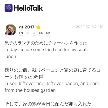
Language Exchange App
gtj2017
2020.07.13 21:10
EN
JP
CN
KR
AI Grammar Checker
息子のランチのためにチャーハンを作った
Today I made some fried rice for my son’s
English
lunch
残りのご飯、残りベーコンと家の庭に育てるコ
简体中文
繁體中文
ーンも作った 🌽 🥓
I used leftover rice, leftover bacon, and corn
Español
العربية
from the houses garden
Français
Deutsch
そして、家の鶏が今日に産んだ卵も入れた