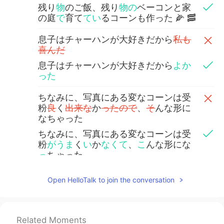
残り
物
のご飯、残り
物の
ベーコンと家
の庭
で
育て
てい
るコーンも作った 🌽 🥓
息子はチャーハンが大好きだから
私も
喜んだ
息子はチャーハンが大好きだから
よか
った
ちなみに、写真にある変なコーンは受
粉
良
く
出来な
か
ったので
、
そ
んな形に
なちゃった
ちなみに、写真にある変なコーンは受
粉
がうま
く
い
か
なくて
、
こ
んな形にな
っ
ちゃった
でも鶏なら気にしな
い
そう🤣
Open HelloTalk to join the conversation
でも鶏なら気にしなそう🤣
Ruby Jellyfish
2020.07.13 22:15
Related Moments