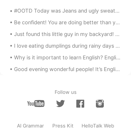
CN
EN
#OOTD Today was Jeans and ugly sweater day at work but I wont wear an ugly sweater😂😂 Excuse the ...
How does your son keep fit when he
loves fried rice
Be confident! You are doing better than you think! There are two phrases I hear many students say...
Waka
2020.07.13 22:05
Just found this little guy in my backyard! Weather is getting warmer ☺️🌞🌞 Stumpy tail lizard or i...
JP
EN
I love eating dumplings during rainy days !! This is one food that I can eat everyday and never ...
Fresh eggs, and vegetables! I'm jealous😊
Why is it important to learn English? English is the world’s second language. This means that le...
Konan
2020.07.13 21:17
JP
EN
Good evening wonderful people! It’s English practice time. Send me a message if you want to pra...
家庭菜園のコーンや、今日産んだ卵で作っ
た炒飯はとても美味しそうです😋
Follow us
村上 和磨
2020.07.13 21:15
JP
EN
息子のランチのためにチャーハンを作った
Today I made some fried rice for my son’s
AI Grammar
Press Kit
HelloTalk Web
lunch