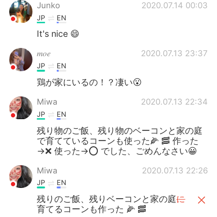
Junko
2020.07.14 00:03
JP
EN
It's nice 😄
𝑚𝑜𝑒
2020.07.13 23:37
JP
EN
鶏が家にいるの！？凄い😮
Miwa
2020.07.13 22:34
JP
EN
残り物のご飯、残り物のベーコンと家の庭
で育てているコーンも使った🌽 🥓 作った
→❌ 使った→⭕️ でした、ごめんなさい😀
Miwa
2020.07.13 22:26
JP
EN
残りのご飯、残りベーコンと家の庭
に
育てるコーンも作った 🌽 🥓