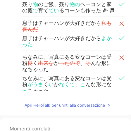
残り
物
のご飯、残り
物の
ベーコンと家
の庭
で
育て
てい
るコーンも作った 🌽 🥓
息子はチャーハンが大好きだから
私も
喜んだ
息子はチャーハンが大好きだから
よか
った
ちなみに、写真にある変なコーンは受
粉
良
く
出来な
か
ったので
、
そ
んな形に
なちゃった
ちなみに、写真にある変なコーンは受
粉
がうま
く
い
か
なくて
、
こ
んな形にな
っ
ちゃった
でも鶏なら気にしな
い
そう🤣
Apri HelloTalk per unirti alla conversazione
でも鶏なら気にしなそう🤣
Ruby Jellyfish
2020.07.13 22:15
Momenti correlati