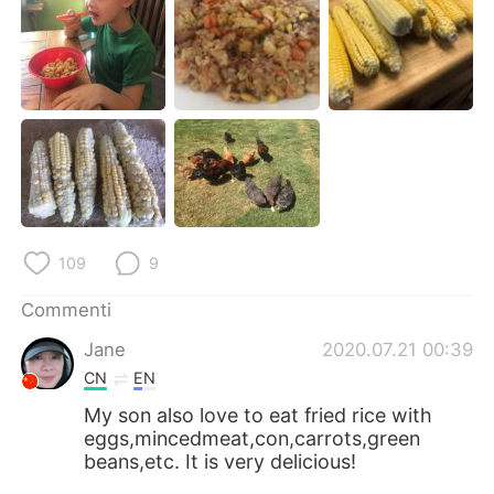
109
9
Commenti
Jane
2020.07.21 00:39
CN
EN
My son also love to eat fried rice with
eggs,mincedmeat,con,carrots,green
beans,etc. It is very delicious!