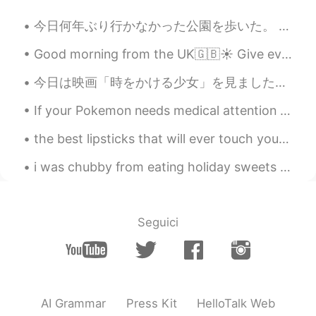
CN
EN
今日何年ぶり行かなかった公園を歩いた。 こんなとてもオーストラリアっぽい自然と景色がとても大好きだ。 オーストラリアの自然は自分の中で独特の感覚を引き出す。 アボリジニー人はこの感覚が精霊...
How does your son keep fit when he
loves fried rice
Good morning from the UK🇬🇧☀️ Give everyday the chance to become the most beautiful day of your li...
Waka
2020.07.13 22:05
今日は映画「時をかける少女」を見ました。泣いた。 私は最近とても感情的です 😭 Today I watched “The Girl Who Leapt Through Time”. I cri...
JP
EN
If your Pokemon needs medical attention please take it to the nearest Poke Center for treatment o...
Fresh eggs, and vegetables! I'm jealous😊
the best lipsticks that will ever touch your lips😘✨💄🌟💖 Worthy of my life savings 😭✌️✨💸💸🌟 💄seditio...
Konan
2020.07.13 21:17
JP
EN
i was chubby from eating holiday sweets last year but this pic of me and my son is too precious n...
家庭菜園のコーンや、今日産んだ卵で作っ
た炒飯はとても美味しそうです😋
Seguici
村上 和磨
2020.07.13 21:15
JP
EN
息子のランチのためにチャーハンを作った
Today I made some fried rice for my son’s
AI Grammar
Press Kit
HelloTalk Web
lunch