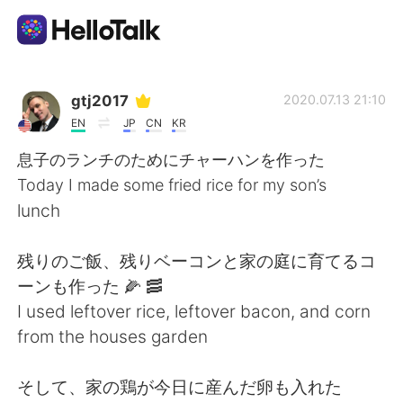
App di scambio linguistico
gtj2017
2020.07.13 21:10
EN
JP
CN
KR
AI Grammar Checker
息子のランチのためにチャーハンを作った
Today I made some fried rice for my son’s
Italiano
lunch
残りのご飯、残りベーコンと家の庭に育てるコ
English
简体中文
ーンも作った 🌽 🥓
I used leftover rice, leftover bacon, and corn
繁體中文
Español
from the houses garden
العربية
Français
そして、家の鶏が今日に産んだ卵も入れた