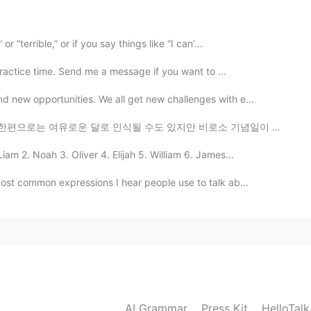
2020.07.13 22:26
 “terrible,” or if you say things like “I can’...
に
育てるコーンも作った 🌽 🥓
家の庭
で
育て
てい
るコーンも作った 🌽 🥓
practice time. Send me a message if you want to ...
も喜んだ
 new opportunities. We all get new challenges with e...
かった
될 수도 있지만 비로소 기념일이 그만큼 많기 때문에 '가장 부담스러운 달'이라고 느끼는 사람들도...
受粉
良
く
出来な
か
ったので
、
そ
んな形になちゃった
m 2. Noah 3. Oliver 4. Elijah 5. William 6. James...
受粉
がうま
く
い
か
なくて
、
こ
んな形にな
っ
ちゃった
ost common expressions I hear people use to talk ab...
2020.07.13 22:15
e loves fried rice
AI Grammar
Press Kit
HelloTal