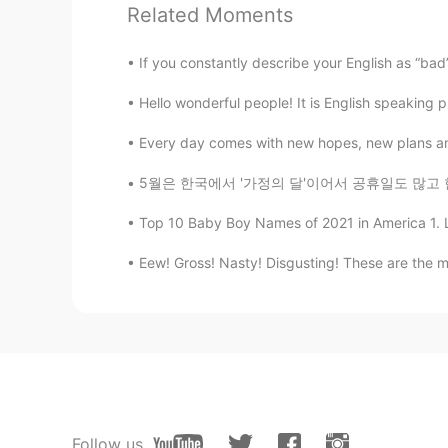
Miwa
Related Moments
JP
EN
If you constantly describe your English as “bad” or
残りのご飯、残りベーコンと家の庭
残り
物
のご飯、残り
物の
ベーコンと
Hello wonderful people! It is English speaking 
息子はチャーハンが大好きだから
私
Every day comes with new hopes, new plans and
息子はチャーハンが大好きだから
よ
5월은 한국에서 '가정의 달'이어서 공휴일도 많고 한편으로는 여유로운 달로 인식
ちなみに、写真にある変なコーンは
Top 10 Baby Boy Names of 2021 in America 1. Lia
ちなみに、写真にある変なコーンは
Eew! Gross! Nasty! Disgusting! These are the m
でも鶏なら気にしな
い
そう🤣
でも鶏なら気にしなそう🤣
Ruby Jellyfish
CN
EN
How does your son keep fit when h
Follow us