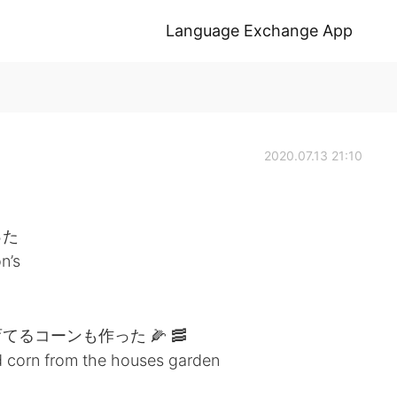
Language Exchange App
2020.07.13 21:10
った
n’s
るコーンも作った 🌽 🥓
and corn from the houses garden