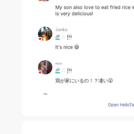
My son also love to eat fried rice
is very delicious!
Junko
JP
EN
It's nice 😄
𝑚𝑜𝑒
JP
EN
鶏が家にいるの！？凄い😮
Miwa
JP
EN
Open HelloTal
残り物のご飯、残り物のベーコンと家の
た→⭕️ でした、ごめんなさい😀