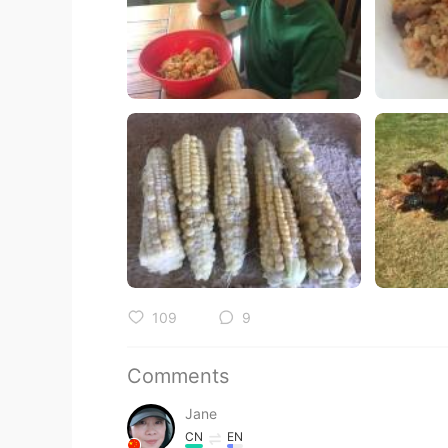
109
9
Comments
Jane
CN
EN