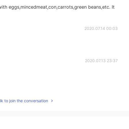
 with eggs,mincedmeat,con,carrots,green beans,etc. It
2020.07.14 00:03
2020.07.13 23:37
2020.07.13 22:34
k to join the conversation
庭で育てているコーンも使った🌽 🥓 作った→❌ 使っ