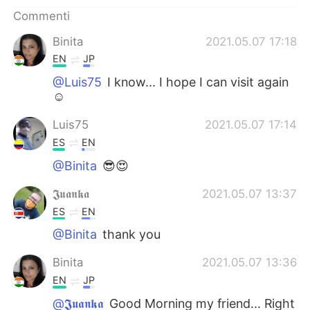
Deutsch
日本語
Commenti
한국어
Русский
Binita
2021.05.07 17:18
EN
JP
ไทย
Indonesia
@Luis75
I know... I hope I can visit again
☺
Türkçe
Tiếng Việt
Luis75
2021.05.07 17:14
Português
ES
EN
@Binita
😎😍
𝕵𝖚𝖆𝖓𝖐𝖆
2021.05.07 13:37
ES
EN
@Binita
thank you
Binita
2021.05.07 13:36
EN
JP
@𝕵𝖚𝖆𝖓𝖐𝖆
Good Morning my friend... Right