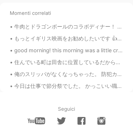
Momenti correlati
牛肉とドラゴンボールのコラボディナー！ 出でよ！神龍！という料理を事前に予約した！量がハンパないから、小食のお母さんと2人しか行かなかったし、他のもの全然食べられなかったww ドラゴンボールのフ...
もっとイギリス映​​画をお勧めしたいです 👍 I would like to recommend more British films. 👍 Mindhorn マインドホーン Waking...
good morning! this morning was a little crazy. I hope everyone has a great day/night. 私の心は日本にありま...
住んでいる町は田舎に位置しているだから人がいつも少ないなのに、真ん中には誰もいないしそんなに空きっているのが可笑しいだ。新コロナワイルスの影響でスーパーや薬局以外、全部が閉まっている。 ところで...
俺のスリッパがなくなっちゃった。 防犯カメラで、第一容疑者が特定された。オリーちゃんがやましいのは明だ！やっぱりこいつだ！😳お前返してくれ！ 笑 One of my slippers disap...
今日は仕事で節分祭でした。 かっこいい職員同士が鬼になりました。怖くなくて、可愛い鬼でした。👹 笑笑 鬼を追い払うために豆まきをしました。 昼ご飯に、その鬼と大きい声先輩と一緒に食べて、恵方巻の...
Seguici