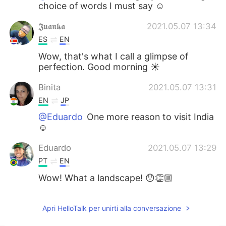
choice of words I must say ☺
𝕵𝖚𝖆𝖓𝖐𝖆
2021.05.07 13:34
ES
EN
Wow, that's what I call a glimpse of
perfection. Good morning ☀️
Binita
2021.05.07 13:31
EN
JP
@Eduardo
One more reason to visit India
☺
Eduardo
2021.05.07 13:29
PT
EN
Wow! What a landscape! 😯👏🏼
Apri HelloTalk per unirti alla conversazione