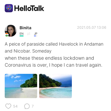
App di scambio linguistico
Binita
2021.05.07 13:06
EN
JP
AI Grammar Checker
A peice of paraside called Havelock in Andaman
and Nicobar. Someday
Italiano
when these these endless lockdown and
Coronavirus is over, I hope I can travel again.
English
简体中文
繁體中文
Español
العربية
Français
54
7