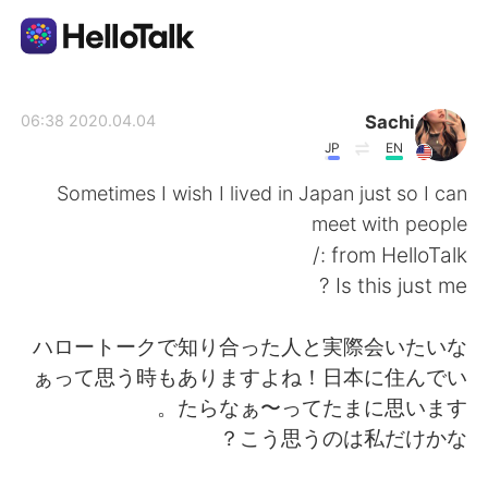
تطبيق تبادل اللغة
Sachi
2020.04.04 06:38
JP
EN
AI Grammar Checker
Sometimes I wish I lived in Japan just so I can
meet with people
العربية
from HelloTalk :/
Is this just me ?
English
简体中文
ハロートークで知り合った人と実際会いたいな
ぁって思う時もありますよね！日本に住んでい
繁體中文
Español
たらなぁ〜ってたまに思います。
こう思うのは私だけかな？
Français
Deutsch