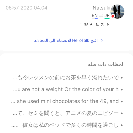
2020.04.04 06:57
Natsuki
EN
JP
私もあるよ！
2020.04.04 06:54
Sachi
افتح HelloTalk للانضمام الى المحادثة
JP
EN
that’s okay too ! ! Sometimes it
@rina
won’t work out but that’s just life👌🏼 but I
لحظات ذات صله
think you should try it a few times Life is
an adventure !
こんにちは！大抵毎日ドリップコーヒーを淹れますが、最近Keurigというコーヒーマシンに興味があります。前に持ちましたがその時あまり好きじゃなかったです。でも今レッスンの前にお茶を早く淹れたいで...
2020.04.04 06:53
Sachi
You are not your age Nor the size of clothes you wear You are not a weight Or the color of your h...
JP
EN
It’s my birthday!! My wife put up the decorations, yes she used mini chocolates for the 49, and ...
不思議ですよね！！でも楽しいです
@Yuki
よね！
今日やっとセミを見つけました！🤩🦗🎶初めて聞きました！思っていたよりデカくて、すごい音が出ました。🥳今までアニメでしか聞いたことはありません。アメリカ人として、セミを聞くと、アニメの夏のエピソー...
2020.04.04 06:51
Sarah
My dog hates the cold. She is spending a lot of time on my bed! 私の犬は寒さが嫌いです。 彼女は私のベッドで多くの時間を過ごし...
EN
JP