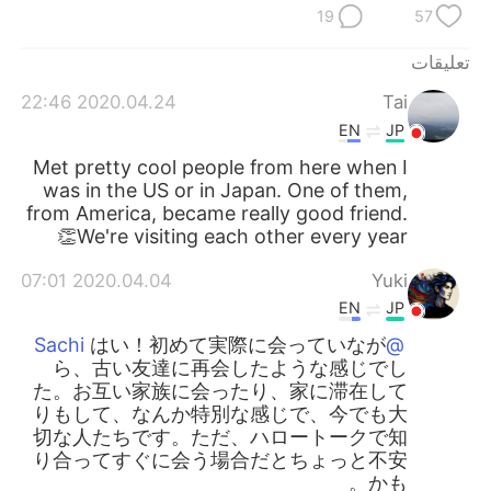
日本語
한국어
19
57
Русский
ไทย
تعليقات
2020.04.24 22:46
Tai
Indonesia
Italiano
EN
JP
Met pretty cool people from here when I
Türkçe
Tiếng Việt
was in the US or in Japan. One of them,
from America, became really good friend.
Português
We're visiting each other every year👏
2020.04.04 07:01
Yuki
EN
JP
はい！初めて実際に会っていなが
@Sachi
ら、古い友達に再会したような感じでし
た。お互い家族に会ったり、家に滞在して
りもして、なんか特別な感じで、今でも大
切な人たちです。ただ、ハロートークで知
り合ってすぐに会う場合だとちょっと不安
かも。