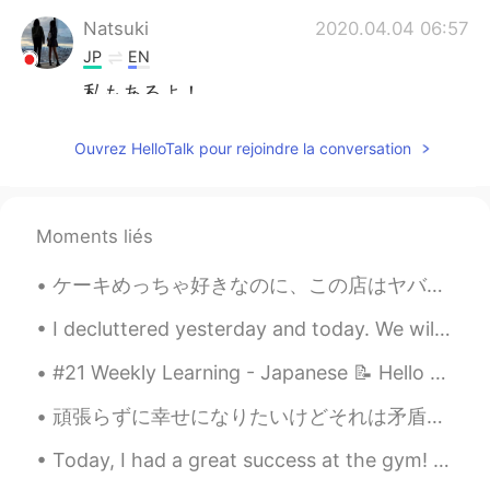
Natsuki
2020.04.04 06:57
JP
EN
私もあるよ！
Sachi
2020.04.04 06:54
Ouvrez HelloTalk pour rejoindre la conversation
EN
JP
@rina
that’s okay too ! ! Sometimes it
won’t work out but that’s just life👌🏼 but I
Moments liés
think you should try it a few times Life is
an adventure !
ケーキめっちゃ好きなのに、この店はヤバすぎる！誰か僕と一緒にケーキを食べませんか？ 🎂 Even though I really like cake, this restaurant is ...
Sachi
2020.04.04 06:53
I decluttered yesterday and today. We will donate books, prom dresses and porcelain dolls. 👗📚 My ...
EN
JP
#21 Weekly Learning - Japanese 📝 Hello HT friends 😄, Welcome to my weekly learning of 🇰🇷🇯🇵🇷🇺 ❓...
@Yuki
不思議ですよね！！でも楽しいです
よね！
頑張らずに幸せになりたいけどそれは矛盾語法やんな。私の人生で山と谷もあり、気をつけないなら全部消えると思う。 この季節で友達とゆっくり話したり、美味しい食べ物を食べたり、ゲームしたするのは素敵...
Sarah
2020.04.04 06:51
Today, I had a great success at the gym! I was able to bench press 163kg. In gym slang, that is ...
JP
EN