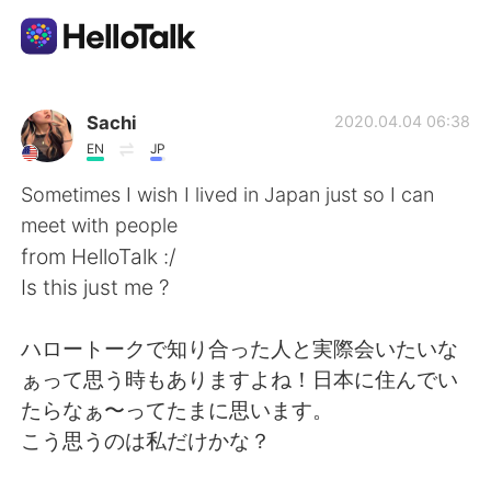
Appli d'échange linguistique
Sachi
2020.04.04 06:38
EN
JP
AI Grammar Checker
Sometimes I wish I lived in Japan just so I can
meet with people
Français
from HelloTalk :/
Is this just me ?
English
简体中文
ハロートークで知り合った人と実際会いたいな
ぁって思う時もありますよね！日本に住んでい
繁體中文
Español
たらなぁ〜ってたまに思います。
こう思うのは私だけかな？
العربية
Deutsch