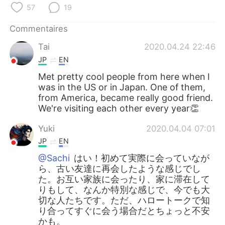
日本語
한국어
57
19
Русский
ไทย
Commentaires
Tai
2020.04.24 22:46
Indonesia
Italiano
JP
EN
Met pretty cool people from here when I
Türkçe
Tiếng Việt
was in the US or in Japan. One of them,
from America, became really good friend.
Português
We're visiting each other every year👏
Yuki
2020.04.04 07:01
JP
EN
@Sachi
はい！初めて実際に会っていなが
ら、古い友達に再会したような感じでし
た。お互い家族に会ったり、家に滞在して
りもして、なんか特別な感じで、今でも大
切な人たちです。ただ、ハロートークで知
り合ってすぐに会う場合だとちょっと不安
かも。