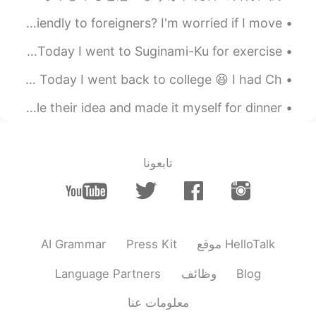
Sorry for English post Are Japanese people normally friendly to foreigners? I'm worried if I move...
今日運動として自転車で杉並区まで行きました！😆🚴‍♂️💨いい天気し、自然が感じられました！😌☀️☘️🌲🌿🌱🍀 Today I went to Suginami-Ku for exercise ...
今日大学に帰る。😆 今日中国語クラスとドイツ語クラスがあった。 明日日本語クラスがある。 この学期は、四年生だ。 Today I went back to college 😆 I had Ch...
My friend posted their lunch on here. So I stole their idea and made it myself for dinner 😁😁😁 ...
تابعونا
AI Grammar
Press Kit
موقع HelloTalk
Language Partners
وظائف
Blog
معلومات عنا