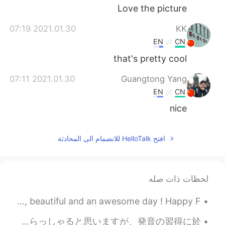
Love the picture
2021.01.30 07:19
KK
EN
CN
that's pretty cool
2021.01.30 07:11
Guangtong Yang
EN
CN
nice
افتح HelloTalk للانضمام الى المحادثة
لحظات ذات صله
Greetings from London Town ☀️🇬🇧! I wish you a wonderful , beautiful and an awesome day ! Happy F...
ネイティブっぽく発音するコツ ① 初心者のままでアウトプットしない 最初は黙っておけばいいということです。「逆効果になるんじゃない？」と疑っている方がいらっしゃると思いますが、発音の習得に於...