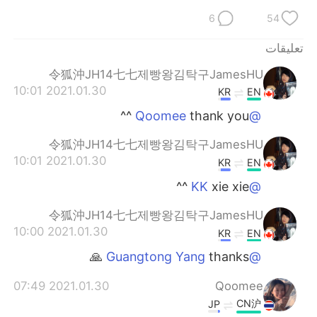
日本語
한국어
6
54
Русский
ไทย
تعليقات
令狐沖JH14七七제빵왕김탁구JamesHU
Indonesia
Italiano
2021.01.30 10:01
KR
EN
Türkçe
Tiếng Việt
thank you ^^
@Qoomee
令狐沖JH14七七제빵왕김탁구JamesHU
Português
2021.01.30 10:01
KR
EN
xie xie ^^
@KK
令狐沖JH14七七제빵왕김탁구JamesHU
2021.01.30 10:00
KR
EN
thanks 🙏
@Guangtong Yang
2021.01.30 07:49
Qoomee
CN沪
JP