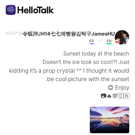
تطبيق تبادل اللغة
令狐沖JH14七七제빵왕김탁구JamesHU
2021.01.30 07:07
KR
EN
AI Grammar Checker
Sunset today at the beach.
Doesn’t the ice look so cool!?! Just
العربية
kidding it’s a prop crystal ^^ I thought it would
be cool picture with the sunset.
Enjoy 😊
English
简体中文
🇨🇦💯🔥📷
繁體中文
Español
Français
Deutsch