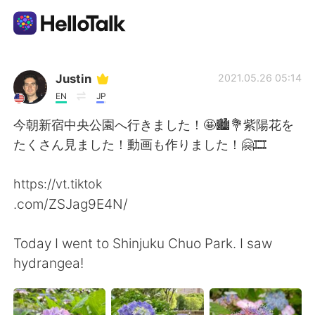
Language Exchange App
Justin
2021.05.26 05:14
EN
JP
AI Grammar Checker
今朝新宿中央公園へ行きました！🤩🏙💐紫陽花を
たくさん見ました！動画も作りました！🤗🎞
English
https://vt.tiktok
.com/ZSJag9E4N/
简体中文
繁體中文
Today I went to Shinjuku Chuo Park. I saw
Español
العربية
hydrangea!
Français
Deutsch