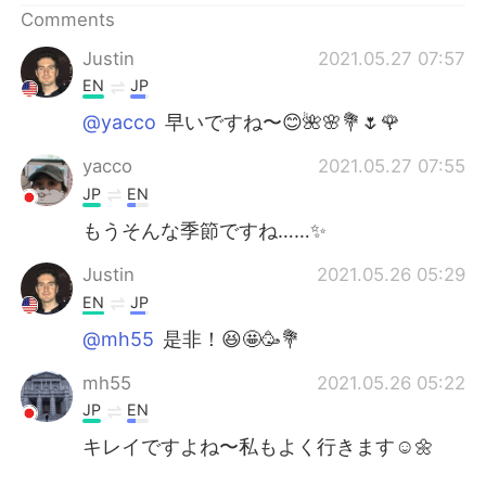
Comments
Justin
2021.05.27 07:57
EN
JP
@yacco
早いですね〜😊🌺🌸💐🌷🌹
yacco
2021.05.27 07:55
JP
EN
もうそんな季節ですね……✨
Justin
2021.05.26 05:29
EN
JP
@mh55
是非！😆🤩🥳💐
mh55
2021.05.26 05:22
JP
EN
キレイですよね〜私もよく行きます☺🌼