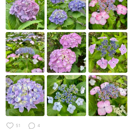
日本語
한국어
Русский
ไทย
Indonesia
Italiano
Türkçe
Tiếng Việt
Português
51
4