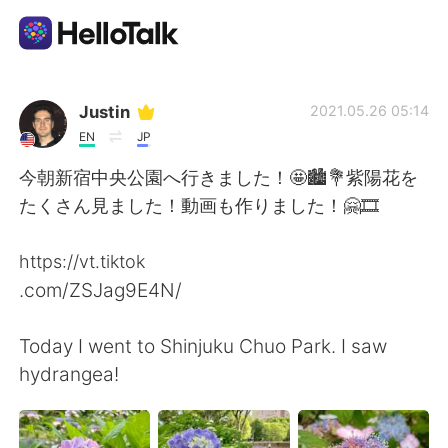
App di scambio linguistico
Justin
2021.05.26 05:14
EN
JP
AI Grammar Checker
今朝新宿中央公園へ行きました！🤩🏙💐紫陽花を
たくさん見ました！動画も作りました！🤗🎞
Italiano
https://vt.tiktok
.com/ZSJag9E4N/
English
简体中文
Today I went to Shinjuku Chuo Park. I saw
繁體中文
Español
hydrangea!
العربية
Français