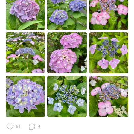
Deutsch
日本語
한국어
Русский
ไทย
Indonesia
Türkçe
Tiếng Việt
Português
51
4