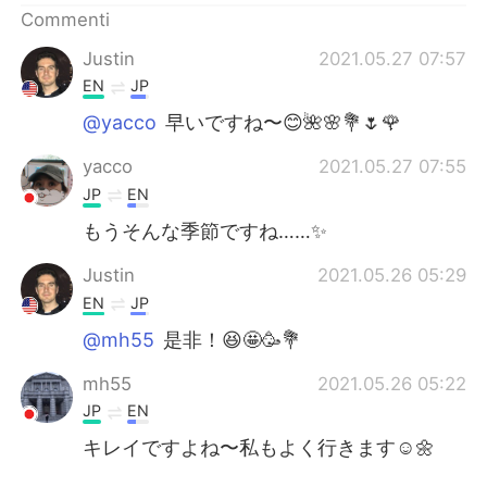
Commenti
Justin
2021.05.27 07:57
EN
JP
@yacco
早いですね〜😊🌺🌸💐🌷🌹
yacco
2021.05.27 07:55
JP
EN
もうそんな季節ですね……✨
Justin
2021.05.26 05:29
EN
JP
@mh55
是非！😆🤩🥳💐
mh55
2021.05.26 05:22
JP
EN
キレイですよね〜私もよく行きます☺🌼