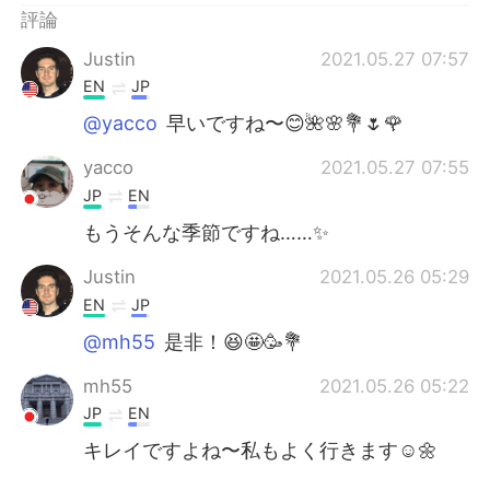
評論
Justin
2021.05.27 07:57
EN
JP
@yacco
早いですね〜😊🌺🌸💐🌷🌹
yacco
2021.05.27 07:55
JP
EN
もうそんな季節ですね……✨
Justin
2021.05.26 05:29
EN
JP
@mh55
是非！😆🤩🥳💐
mh55
2021.05.26 05:22
JP
EN
キレイですよね〜私もよく行きます☺🌼