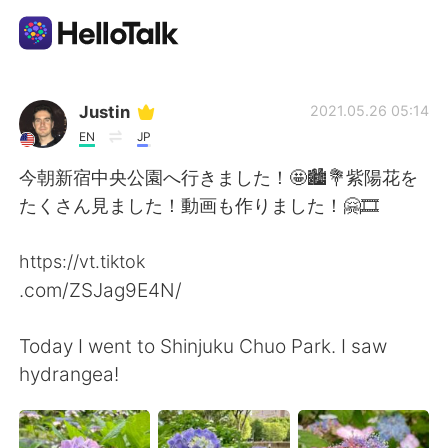
語言交換應用
Justin
2021.05.26 05:14
EN
JP
AI Grammar Checker
今朝新宿中央公園へ行きました！🤩🏙💐紫陽花を
たくさん見ました！動画も作りました！🤗🎞
繁體中文
https://vt.tiktok
.com/ZSJag9E4N/
English
简体中文
Today I went to Shinjuku Chuo Park. I saw
Español
العربية
hydrangea!
Français
Deutsch