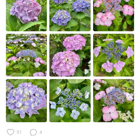
日本語
한국어
Русский
ไทย
Indonesia
Italiano
Türkçe
Tiếng Việt
Português
51
4