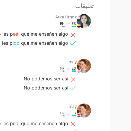
تعليقات
Aura Hrndz
EN
ES
 les p
ed
i que me enseñen algo.
les pi
do
que me enseñen algo.
may
FR
ES
No podemos ser as
i.
No podemos ser as
í
may
FR
ES
 les pe
di
que me enseñen algo.