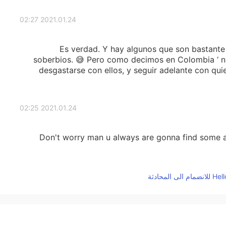
2021.01.24 02:27
Es verdad. Y hay algunos que son bastante
soberbios. 😅 Pero como decimos en Colombia ‘ n
desgastarse con ellos, y seguir adelante con quie
2021.01.24 02:25
Don't worry man u always are gonna find some as
2021.01.24 02:21
No te molestes, todos no somos iguales, yo te puedo
respetar los intereses de cada quien