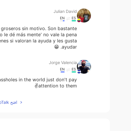
Julian David
EN
ES
 groseros sin motivo. Son bastante
o le dé más mente' no vale la pena
nes si valoran la ayuda y les gusta
ayudar. 😁
Jorge Valencia
EN
ES
sholes in the world just don't pay
attention to them✌
Wendy Novoa
افتح HelloTalk للانضمام الى المحادثة
EN
ES
 ayudar si lo deseas. Solo hay que
. Veamos el lado positivo de todo. 😊