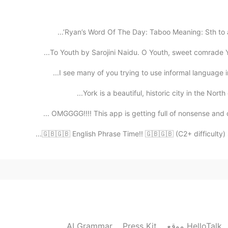
2021.01.24 02:20
Ryan’s Word Of The Day: Taboo Meaning: Sth to avo
To Youth by Sarojini Naidu. O Youth, sweet comrade Y
I see many of you trying to use informal language i
2021.01.24 02:20
York is a beautiful, historic city in the North
Estoy completamente de acuerdo contigo. Debem
sin saber absolutamente nada, y en lugar 
OMGGGG!!!! This app is getting full of nonsense and 
🇬🇧🇬🇧 English Phrase Time!! 🇬🇧🇬🇧 (C2+ difficulty) 
2021.01.24 02:20
Exact
2021.01.24 02:19
AI Grammar
Press Kit
موقع HelloTalk