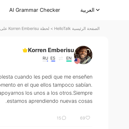
AI Grammar Checker
العربية
لحظة Коrren Emberisu على HelloTalk
>
الصفحة الرئيسية HelloTalk
Коrren Emberisu
RU
ES
EN
olesta cuando les pedi que me enseñen
omento en el que ellos tampoco sabían.
apoyarnos los unos a los otros.Siempre
estamos aprendiendo nuevas cosas.
15
69