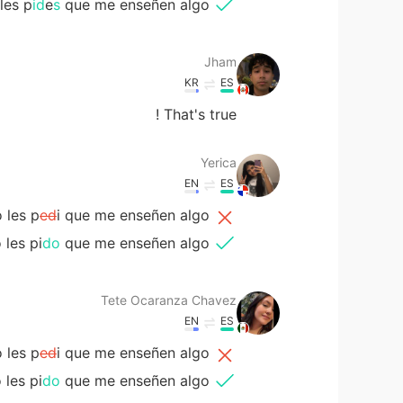
les p
id
e
s
que me enseñen algo.
Jham
KR
ES
That's true !
Yerica
EN
ES
 les p
ed
i que me enseñen algo.
les pi
do
que me enseñen algo.
Tete Ocaranza Chavez
EN
ES
 les p
ed
i que me enseñen algo.
les pi
do
que me enseñen algo.