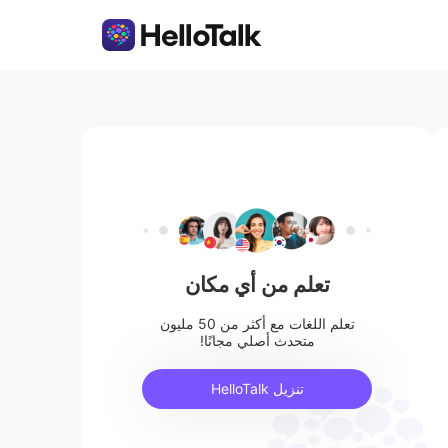
تعلم من أي مكان
تعلم اللغات مع أكثر من 50 مليون
متحدث أصلي مجانًا!
تنزيل HelloTalk