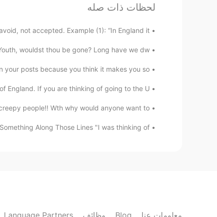
لحظات ذات صله
Jorvin Vilegas
EN
ES
id, not accepted. Example (1): “In England it’...
Totalmente de acuerdo
outh, wouldst thou be gone? Long have we dw...
n your posts because you think it makes you so...
Vanessa Garzón P.
EN
ES
 of England. If you are thinking of going to the U...
os entender que todos empezamos
de burlarnos o molestarnos hay que
creepy people!! Wth why would anyone want to ...
apoyarnos. 🎀✨
Something Along Those Lines "I was thinking of...
Raquel Cabrera
EN
ES
o!!!!! Es muy normal no saber algo!!!💙
mtra yessi padilla
EN
ES
Language Partners
وظائف
Blog
معلومات عنا