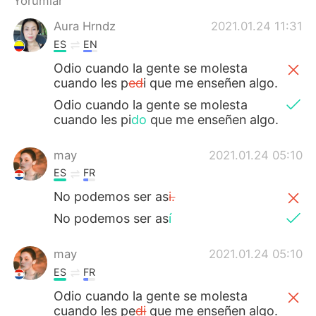
Yorumlar
Deutsch
日本語
Aura Hrndz
2021.01.24 11:31
한국어
Русский
ES
EN
Odio cuando la gente se molesta
ไทย
Indonesia
cuando les p
ed
i que me enseñen algo.
Odio cuando la gente se molesta
Italiano
Tiếng Việt
cuando les pi
do
que me enseñen algo.
Português
may
2021.01.24 05:10
ES
FR
No podemos ser as
i.
No podemos ser as
í
may
2021.01.24 05:10
ES
FR
Odio cuando la gente se molesta
cuando les pe
di
que me enseñen algo.