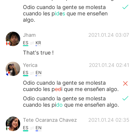
Odio cuando la gente se molesta
cuando les p
id
e
s
que me enseñen
algo.
Jham
2021.01.24 03:07
ES
KR
That's true !
Yerica
2021.01.24 02:41
ES
EN
Odio cuando la gente se molesta
cuando les p
ed
i que me enseñen algo.
Odio cuando la gente se molesta
cuando les pi
do
que me enseñen algo.
Tete Ocaranza Chavez
2021.01.24 02:35
ES
EN