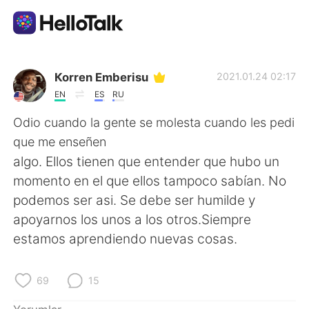
Dil Değişimi Uygulaması
Коrren Emberisu
2021.01.24 02:17
EN
ES
RU
AI Grammar Checker
Odio cuando la gente se molesta cuando les pedi
que me enseñen
Türkçe
algo. Ellos tienen que entender que hubo un
momento en el que ellos tampoco sabían. No
podemos ser asi. Se debe ser humilde y
English
简体中文
apoyarnos los unos a los otros.Siempre
estamos aprendiendo nuevas cosas.
繁體中文
Español
العربية
Français
69
15