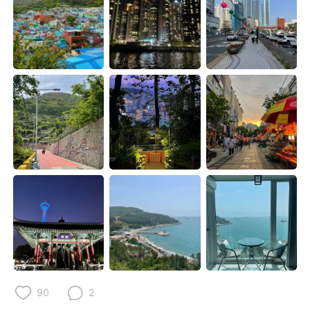
Deutsch
日本語
한국어
Русский
ไทย
Indonesia
Italiano
Türkçe
Português
90
2