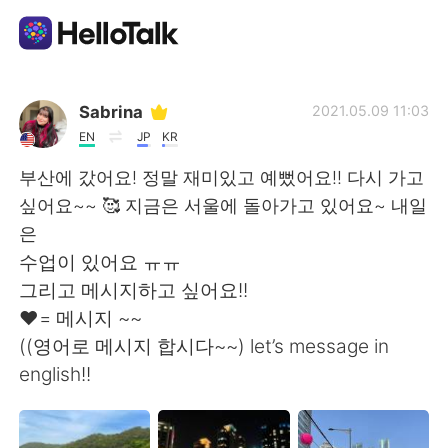
Ứng dụng trao đổi ngôn ngữ
Sabrina
2021.05.09 11:03
EN
JP
KR
AI Grammar Checker
부산에 갔어요! 정말 재미있고 예뻤어요!! 다시 가고
싶어요~~ 🥰 지금은 서울에 돌아가고 있어요~ 내일
Tiếng Việt
은
수업이 있어요 ㅠㅠ
그리고 메시지하고 싶어요!!
English
简体中文
❤️= 메시지 ~~
((영어로 메시지 합시다~~) let’s message in
繁體中文
Español
english!!
العربية
Français