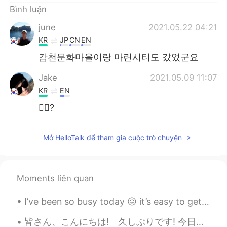
Bình luận
june
2021.05.22 04:21
KR
JP
CN
EN
감천문화마을이랑 마린시티도 갔었군요
Jake
2021.05.09 11:07
KR
EN
🙋‍♂️?
Mở HelloTalk để tham gia cuộc trò chuyện
Moments liên quan
I’ve been so busy today 😖 it’s easy to get overwhelmed. Please remember to take care of yourself ...
皆さん、こんにちは! 久しぶりです! 今日はすごく暇です。誰かがコーヒーやビールに飲みに行きたいですか? 写真は奈良平城の朱雀門です。冬休みにこの写真を撮りました。 Hello everyo...