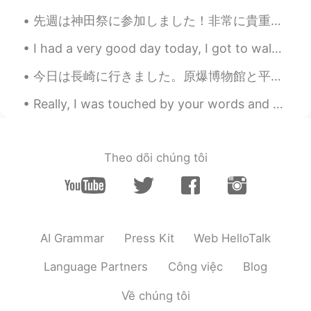
先週は神田祭に参加しました！非常に貴重な体験でした。でも皆さんより背が高いから、うまく担げなかったです 😅 また機会があれば、ぜひやりたいと思います。 ところで、したの服、オムツに見えると思わ...
I had a very good day today, I got to walk around and visit random places in Japan. I have no ide...
今日は長崎に行きました。原爆博物館と平和公園に行きました。そして、長崎中華街に行きました。長崎の有名なちゃんぽんを食べました。とても美味しかったです。毎日食べたいです。 その後、眼鏡橋を見まし...
Really, I was touched by your words and messages. I didn't know that you love what I write to thi...
Theo dõi chúng tôi
AI Grammar
Press Kit
Web HelloTalk
Language Partners
Công việc
Blog
Về chúng tôi