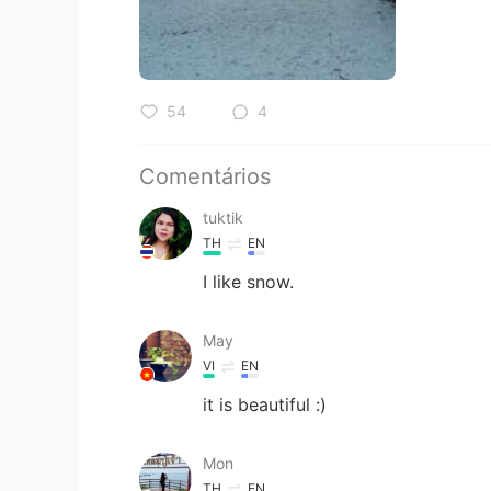
54
4
Comentários
tuktik
TH
EN
I​ like​ snow.
May
VI
EN
it is beautiful :)
Mon
TH
EN