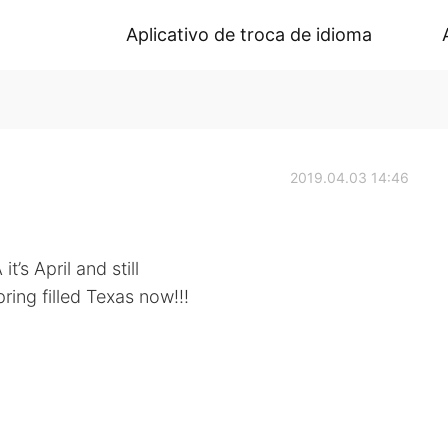
Aplicativo de troca de idioma
2019.04.03 14:46
t’s April and still
ring filled Texas now!!!