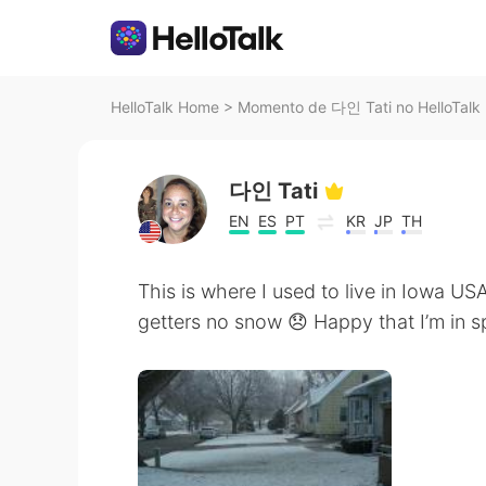
HelloTalk Home
>
Momento de 다인 Tati no HelloTalk
다인 Tati
EN
ES
PT
KR
JP
TH
This is where I used to live in Iowa USA i
getters no snow 😞 Happy that I’m in sp