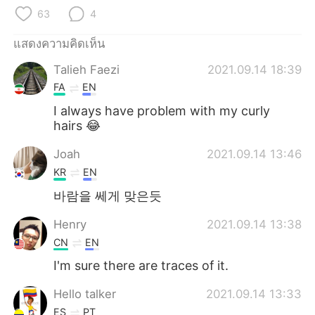
Deutsch
日本語
63
4
한국어
Русский
แสดงความคิดเห็น
Talieh Faezi
2021.09.14 18:39
Indonesia
Italiano
FA
EN
Türkçe
Tiếng Việt
I always have problem with my curly
hairs 😂
Português
Joah
2021.09.14 13:46
KR
EN
바람을 쎄게 맞은듯
Henry
2021.09.14 13:38
CN
EN
I'm sure there are traces of it.
Hello talker
2021.09.14 13:33
ES
PT