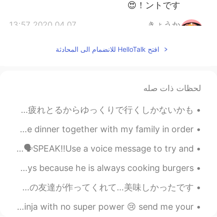
ントです！😍
2020.04.07 13:57
きょうか
EN
JP
افتح HelloTalk للانضمام الى المحادثة
勉強にやる気が出ますね😆
@Rina
2020.04.07 13:56
Rina
JP
EN
لحظات ذات صله
ありがとうございます❤️✨
@きょうか
文化祭まであと1週間。今週こそきつそうけど、あともうちょい頑張ろう。今週も4日間中学校に行くから本当に緊張しているけど、ゆっくりで行ってみたい。とりあえず、疲れとるからゆっくりで行くしかないかも...
2020.04.07 13:55
きょうか
父の日をいわうするためにかぞくといっしょにゆうしょくを食べに行きました。- I went out to have dinner together with my family in order ...
EN
JP
English Pronunciation Lesson👩🏿‍🏫 (Basic Saying's)Part 1 🗣️SPEAK!!Use a voice message to try and ...
凄く綺麗な机ですね🥰 小物も可愛い💕
My family got my dad a cheeseburger cake 🎂 for fathers days because he is always cooking burgers ...
2020.04.07 13:49
Rina
JP
EN
Yesterday night, my Chinese friends cooked for me...it was delicious! 昨夜、中国人の友達が作ってくれて…美味しかったです！...
無印良品が好き！ ありがとうござ
@Shin
Hate being sick and having to work.. ugh I feel like a ninja with no super power 😢 send me your “...
います！ お互い頑張りましょう！