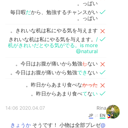
っぱい。
毎日暇
だ
から、勉強するチャンスがい
っぱい。
きれいな机は私にやる気を与えます。
きれいな机は私にやる気を与えます。
/
机がきれいだとやる気がでる。is more
natural😄
今日はお腹が痛いから勉強
し
ない。
今日はお腹が痛いから勉強
でき
ない。
。
昨日からあまり食べな
かった
。
昨日からあまり食べ
て
な
い
2020.04.07 14:06
Rina
JP
EN
そうです！ 小物は全部プレゼ
@きょうか