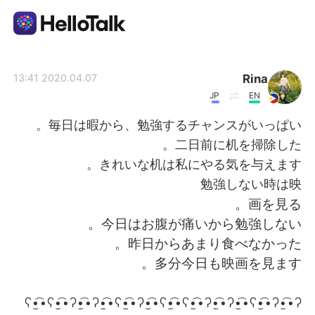
تطبيق تبادل اللغة
Rina
2020.04.07 13:41
JP
EN
AI Grammar Checker
毎日は暇から、勉強するチャンスがいっぱい。
二日前に机を掃除した。
العربية
きれいな机は私にやる気を与えます。
勉強しない時は映
画を見る。
English
简体中文
今日はお腹が痛いから勉強しない。
昨日からあまり食べなかった。
繁體中文
Español
多分今日も映画を見ます。
Français
Deutsch
ʕ•̫͡•ʕ•̫͡•ʔ•̫͡•ʔ•̫͡•ʕ•̫͡•ʔ•̫͡•ʕ•̫͡•ʕ•̫͡•ʔ•̫͡•ʔ•̫͡•ʕ•̫͡•ʔ•̫͡•ʔ