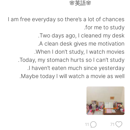
日本語
한국어
🌸英語🌸
Русский
ไทย
I am free everyday so there’s a lot of chances
for me to study.
Indonesia
Italiano
Two days ago, I cleaned my desk.
A clean desk gives me motivation.
Türkçe
Tiếng Việt
When I don’t study, I watch movies.
Today, my stomach hurts so I can’t study.
Português
I haven’t eaten much since yesterday.
Maybe today I will watch a movie as well.
11
71