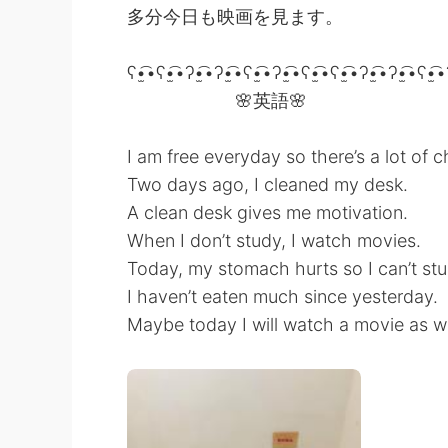
多分今日も映画を見ます。
ʕ•̫͡•ʕ•̫͡•ʔ•̫͡•ʔ•̫͡•ʕ•̫͡•ʔ•̫͡•ʕ•̫͡•ʕ•̫͡•ʔ•̫͡•ʔ•̫͡•ʕ•̫͡
🌸英語🌸
I am free everyday so there’s a lot of 
Two days ago, I cleaned my desk.
A clean desk gives me motivation.
When I don’t study, I watch movies.
Today, my stomach hurts so I can’t stu
I haven’t eaten much since yesterday.
Maybe today I will watch a movie as we