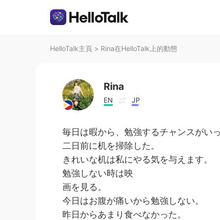
HelloTalk主頁
>
Rina在HelloTalk上的動態
Rina
EN
JP
毎日は暇から、勉強するチャンスがい
二日前に机を掃除した。
きれいな机は私にやる気を与えます。
勉強しない時は映
画を見る。
今日はお腹が痛いから勉強しない。
昨日からあまり食べなかった。