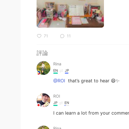
71
11
評論
Rina
EN
JP
@ROI
that’s great to hear 😄✨
ROI
JP
EN
I can learn a lot from your comme
Rina