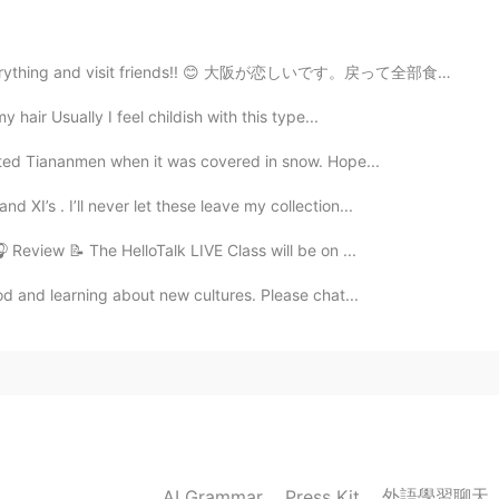
2020.04.07 14:06
 everything and visit friends!! 😊 大阪が恋しいです。戻って全部食べて友...
プレゼントです！😍
y hair Usually I feel childish with this type...
sited Tiananmen when it was covered in snow. Hope...
2020.04.07 13:57
 XI’s . I’ll never let these leave my collection...
 Review 📝 The HelloTalk LIVE Class will be on ...
2020.04.07 13:56
food and learning about new cultures. Please chat...
️✨
2020.04.07 13:55
💕
外語學習聊天
AI Grammar
Press Kit