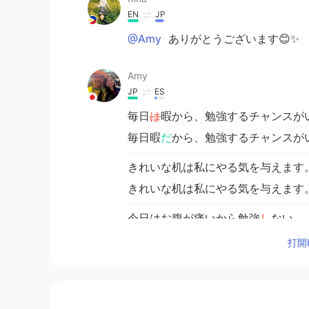
EN
JP
@Amy
ありがとうございます😊✨
Amy
JP
ES
毎日
は
暇から、勉強するチャンスが
毎日暇
だ
から、勉強するチャンスが
きれいな机は私にやる気を与えます
きれいな机は私にやる気を与えます
今日はお腹が痛いから勉強
し
ない。
今日はお腹が痛いから勉強
でき
ない
打開H
昨日からあまり食べな
かった
。
昨日からあまり食べ
て
な
い
。