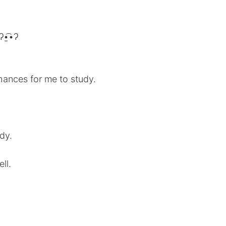
•ʔ•̫͡•ʔ
chances for me to study.
dy.
ll.