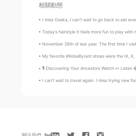
相關動態
Rina
EN
JP
I miss Osaka, I can't wait to go back to eat
@きょうか
そうです！ 小物は全部
Today’s hairstyle It feels more fun to play with m
November 29th of last year. The first time I vi
きょうか
JP
EN
My favorite #KobeByrant shoes were the IX, X, and
@Rina
勉強にやる気が出ますね😆
🎙 Discovering Your Ancestors Watch 👀 Listen 🎧
Rina
I can't wait to travel again. I miss trying new 
EN
JP
@きょうか
ありがとうございます❤
きょうか
JP
EN
凄く綺麗な机ですね🥰 小物も可愛い
關注我們