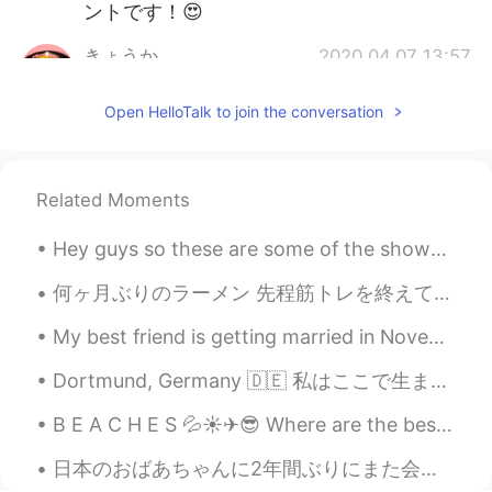
ントです！😍
きょうか
2020.04.07 13:57
JP
EN
Open HelloTalk to join the conversation
@Rina
勉強にやる気が出ますね😆
Rina
2020.04.07 13:56
EN
JP
Related Moments
@きょうか
ありがとうございます❤️✨
Hey guys so these are some of the shows I’d recommend to help you learn English Beginner: - Ext...
きょうか
2020.04.07 13:55
何ヶ月ぶりのラーメン 先程筋トレを終えて家に帰る途中で、 お腹が急に空いてきちゃいました。 それで、何か本格的な日本料理を食べようと、 近くのラーメン横綱に立ち寄りました。 皆さん、ラーメン...
JP
EN
My best friend is getting married in November!! I’m trying on my bridesmaids dress that came toda...
凄く綺麗な机ですね🥰 小物も可愛い💕
Dortmund, Germany 🇩🇪 私はここで生まれました 平和で懐かしいな This is where I was born It was peaceful and somewh...
Rina
2020.04.07 13:49
EN
JP
B E A C H E S 💦☀✈😎 Where are the best beaches? Bali? Tahiti? Maui? Cali? Palawan? Jeju? Thailand...
@Shin
無印良品が好き！ ありがとうござ
日本のおばあちゃんに2年間ぶりにまた会えてすごくすごく嬉しい❤️❤️❤️ 手作りのご馳走がとても美味しかった！😍 ご飯終わってから、お茶飲みながら夜までたくさんお話したり、写真撮ったり、色々な綺...
います！ お互い頑張りましょう！