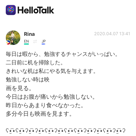
Language Exchange App
Rina
2020.04.07 13:41
EN
JP
AI Grammar Checker
毎日は暇から、勉強するチャンスがいっぱい。
二日前に机を掃除した。
English
きれいな机は私にやる気を与えます。
勉強しない時は映
画を見る。
简体中文
繁體中文
今日はお腹が痛いから勉強しない。
昨日からあまり食べなかった。
Español
العربية
多分今日も映画を見ます。
Français
Deutsch
ʕ•̫͡•ʕ•̫͡•ʔ•̫͡•ʔ•̫͡•ʕ•̫͡•ʔ•̫͡•ʕ•̫͡•ʕ•̫͡•ʔ•̫͡•ʔ•̫͡•ʕ•̫͡•ʔ•̫͡•ʔ