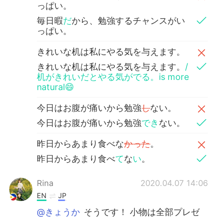
っぱい。
毎日暇
だ
から、勉強するチャンスがい
っぱい。
きれいな机は私にやる気を与えます。
きれいな机は私にやる気を与えます。
/
机がきれいだとやる気がでる。is more
natural😄
今日はお腹が痛いから勉強
し
ない。
今日はお腹が痛いから勉強
でき
ない。
昨日からあまり食べな
かった
。
昨日からあまり食べ
て
な
い
。
Rina
2020.04.07 14:06
EN
JP
@きょうか
そうです！ 小物は全部プレゼ