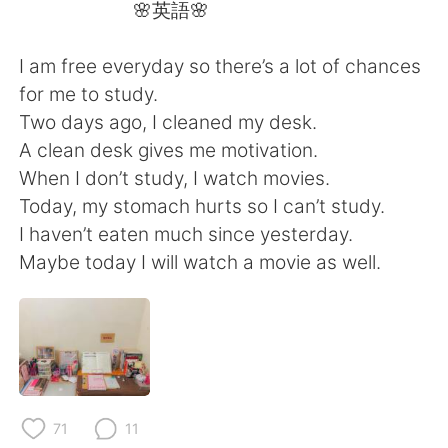
日本語
한국어
🌸英語🌸
Русский
ไทย
I am free everyday so there’s a lot of chances
for me to study.
Indonesia
Italiano
Two days ago, I cleaned my desk.
A clean desk gives me motivation.
Türkçe
Tiếng Việt
When I don’t study, I watch movies.
Today, my stomach hurts so I can’t study.
Português
I haven’t eaten much since yesterday.
Maybe today I will watch a movie as well.
71
11