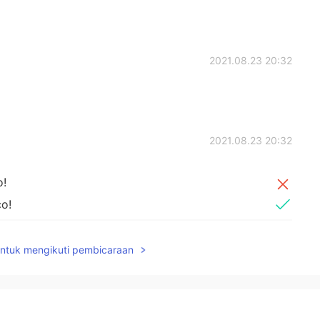
2021.08.23 20:32
2021.08.23 20:32
o!
co!
 y me encant
é
los animales, las playas y la cultura
untuk mengikuti pembicaraan
 y me encant
aron
los animales, las playas y la