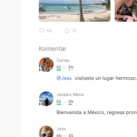
63
12
Komentar
Danae
ES
EN
@Jess
visitaste un lugar hermoso
Jessika Mena
ES
EN
Bienvenida a México, regresa pron
Jess
EN
ES