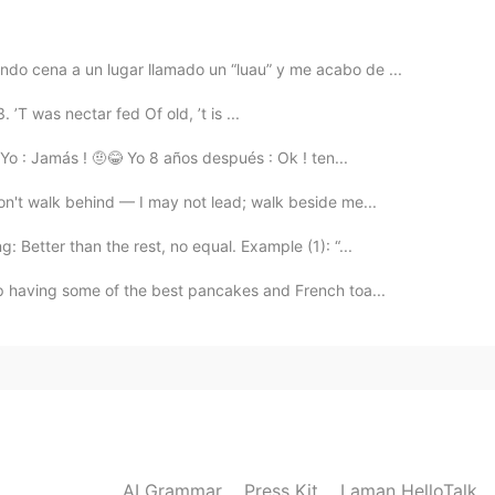
2021.08.23 20:26
ndo cena a un lugar llamado un “luau” y me acabo de ...
T was nectar fed Of old, ’t is ...
2021.08.23 20:21
 Yo : Jamás ! 🤨😂 Yo 8 años después : Ok ! ten...
don't walk behind — I may not lead; walk beside me...
 y me encant
é
los animales, las playas y la cultura
 Better than the rest, no equal. Example (1): “...
 y me encant
aron
los animales, las playas y la
 up having some of the best pancakes and French toa...
2021.08.23 20:20
 me encanté los animales, las playas y la cultura
s y me encanté
con
los animales, las playas y la
AI Grammar
Press Kit
Laman HelloTalk