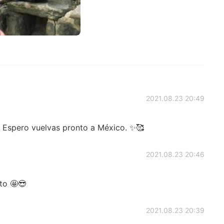
2021.08.23 20:49
. Espero vuelvas pronto a México. ✨🥰
2021.08.23 20:46
to 🤩😎
2021.08.23 20:39