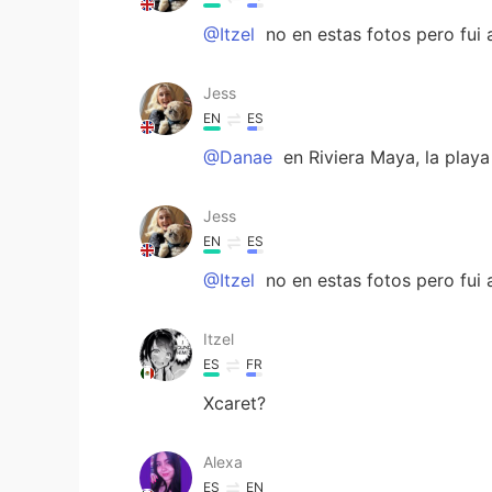
@Itzel
no en estas fotos pero fui a
Jess
EN
ES
@Danae
en Riviera Maya, la playa
Jess
EN
ES
@Itzel
no en estas fotos pero fui a
Itzel
ES
FR
Xcaret?
Alexa
ES
EN