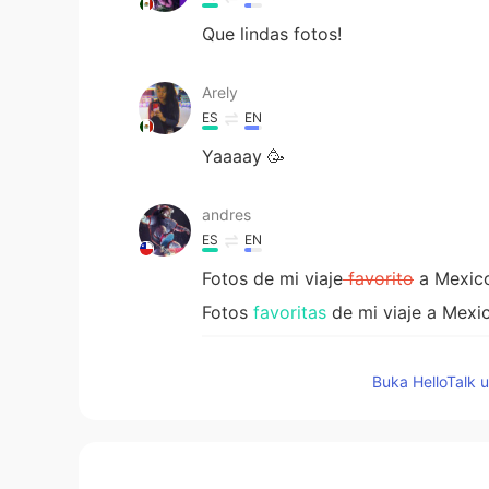
Que lindas fotos!
Arely
ES
EN
Yaaaay 🥳
andres
ES
EN
Fotos de mi viaje
favorito
a Mexic
Fotos
favoritas
de mi viaje a Mexi
Las personas eran muy simpáticas
🌞🌴
Buka HelloTalk 
Las personas eran muy simpáticas
cultura 🌞🌴