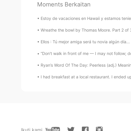
Moments Berkaitan
Danae
ES
EN
Estoy de vacaciones en Hawaii y estamos tenie
@Jess
¿es Cancún?
Wreathe the bowl by Thomas Moore. Part 2 of 3. ’
Alejandro Laura
Ellos : Tú mejor amiga será tu novia algún día...
ES
EN
“Don't walk in front of me — I may not follow; 
Las personas eran muy simpáticas
🌞🌴
Ryan’s Word Of The Day: Peerless (adj.) Meaning:
Las personas eran muy simpáticas
cultura 🌞🌴
I had breakfast at a local restaurant. I ended
SergioFigueroa
ES
EN
FR
JP
Las personas eran muy simpáticas y
🌞🌴
Las personas eran muy simpática
Ikuti kami