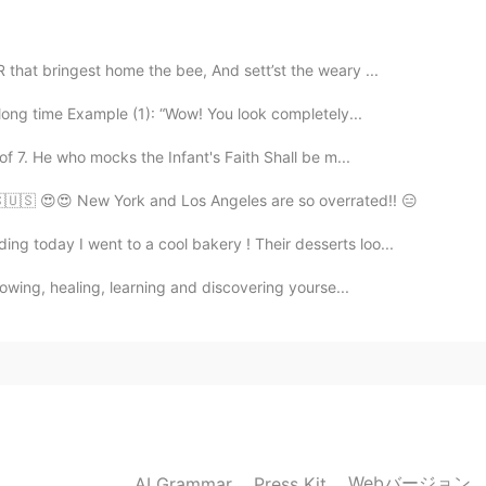
2021.08.23 20:26
hat bringest home the bee, And sett’st the weary ...
ong time Example (1): “Wow! You look completely...
2021.08.23 20:21
of 7. He who mocks the Infant's Faith Shall be m...
🇸🇺🇸 😍😍 New York and Los Angeles are so overrated!! 😑
 y me encant
é
los animales, las playas y la cultura
ng today I went to a cool bakery ! Their desserts loo...
 y me encant
aron
los animales, las playas y la
growing, healing, learning and discovering yourse...
2021.08.23 20:20
 me encanté los animales, las playas y la cultura
s y me encanté
con
los animales, las playas y la
Webバージョン
AI Grammar
Press Kit