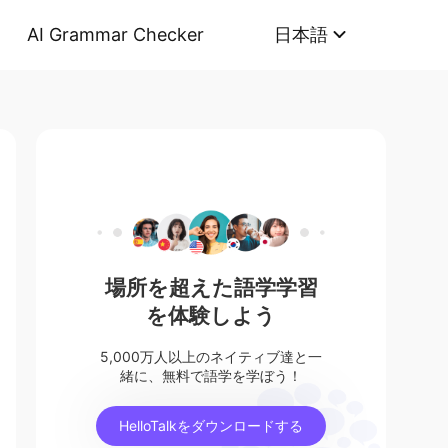
AI Grammar Checker
日本語
場所を超えた語学学習
を体験しよう
5,000万人以上のネイティブ達と一
緒に、無料で語学を学ぼう！
HelloTalkをダウンロードする