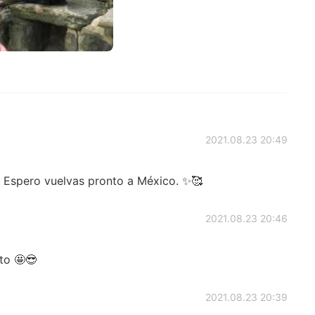
2021.08.23 20:49
. Espero vuelvas pronto a México. ✨🥰
2021.08.23 20:46
to 🤩😎
2021.08.23 20:39