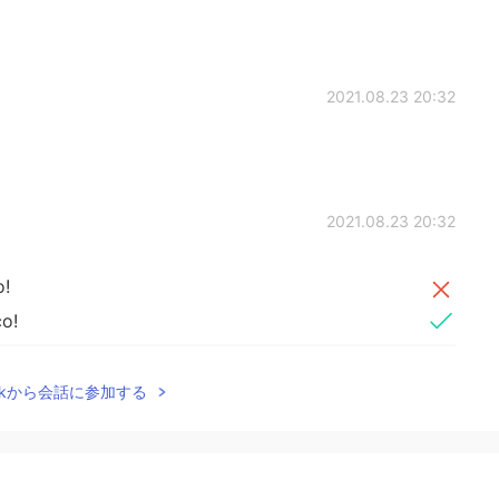
2021.08.23 20:32
2021.08.23 20:32
o!
co!
 y me encant
é
los animales, las playas y la cultura
Talkから会話に参加する
 y me encant
aron
los animales, las playas y la