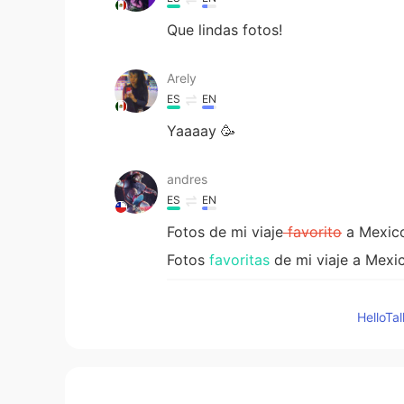
Que lindas fotos!
Arely
ES
EN
Yaaaay 🥳
andres
ES
EN
Fotos de mi viaje
favorito
a Mexic
Fotos
favoritas
de mi viaje a Mexi
Las personas eran muy simpáticas
🌞🌴
Hello
Las personas eran muy simpáticas
cultura 🌞🌴