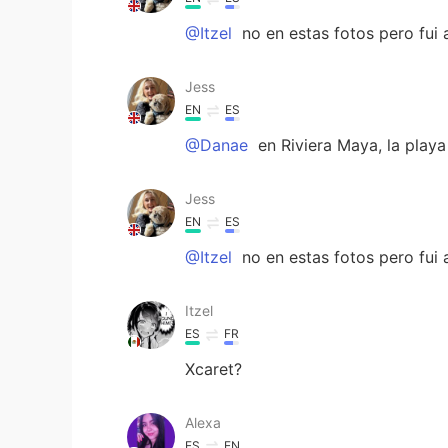
@Itzel
no en estas fotos pero fui a
Jess
EN
ES
@Danae
en Riviera Maya, la playa
Jess
EN
ES
@Itzel
no en estas fotos pero fui a
Itzel
ES
FR
Xcaret?
Alexa
ES
EN