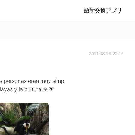
語学交換アプリ
2021.08.23 20:17
Las personas eran muy simp
layas y la cultura 🌞🌴