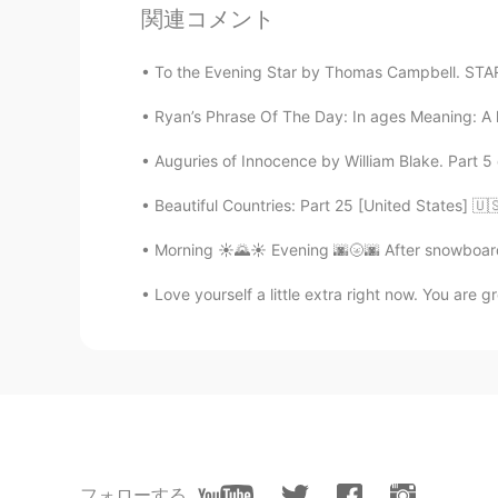
関連コメント
Danae
ES
EN
To the Evening Star by Thomas Campbell. STAR t
@Jess
¿es Cancún?
Ryan’s Phrase Of The Day: In ages Meaning: A l
Alejandro Laura
Auguries of Innocence by William Blake. Part 5 
ES
EN
Beautiful Countries: Part 25 [United States] 
Las personas eran muy simpáticas
🌞🌴
Morning ☀️🌄☀️ Evening 🌆🌝🌆 After snowboardi
Las personas eran muy simpáticas
cultura 🌞🌴
Love yourself a little extra right now. You are 
SergioFigueroa
ES
EN
FR
JP
Las personas eran muy simpáticas y
🌞🌴
Las personas eran muy simpática
フォローする