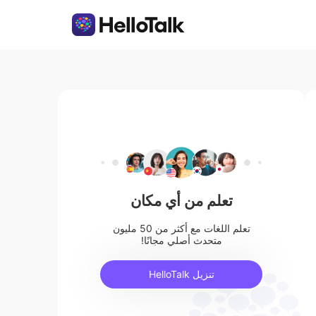
تعلم من أي مكان
تعلم اللغات مع أكثر من 50 مليون
متحدث أصلي مجانًا!
تنزيل HelloTalk