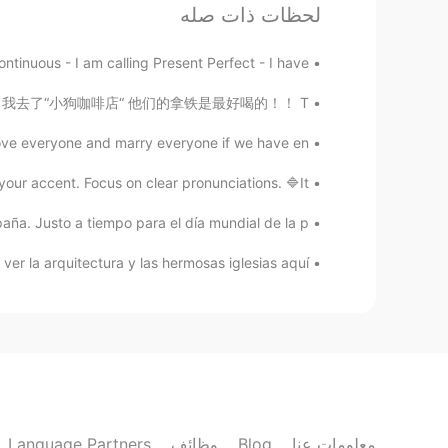
لحظات ذات صله
ntinuous - I am calling Present Perfect - I have...
" 🎉☕🎉☕ 我决定了， 我去了“小狗咖啡店“ 他们的拿铁是最好喝的！！ T...
love everyone and marry everyone if we have en...
 accent. Focus on clear pronunciations. 🔷It’...
a. Justo a tiempo para el día mundial de la p...
r la arquitectura y las hermosas iglesias aquí. ...
Language Partners
وظائف
Blog
معلومات عنا