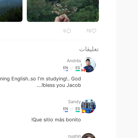
9
78
تعليقات
Andrés
EN
ES
rning English..so I'm studying!.. God
bless you Jacob!....
Sandy
EN
ES
Que sitio más bonito!
nushin