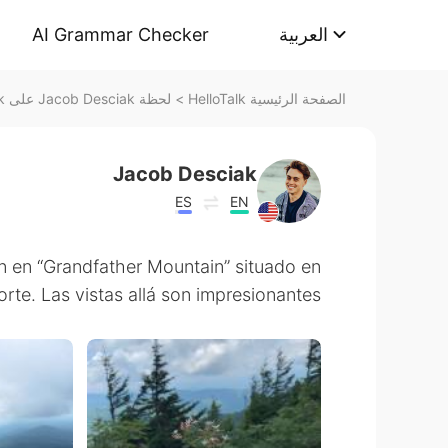
AI Grammar Checker
العربية
لحظة Jacob Desciak على HelloTalk
>
الصفحة الرئيسية HelloTalk
Jacob Desciak
ES
EN
n en “Grandfather Mountain” situado en
orte. Las vistas allá son impresionantes!