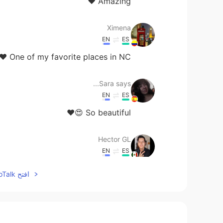
Amazing ❤
Ximena
EN
ES
One of my favorite places in NC ❤️🙌🏻🥰
Sara says...
EN
ES
So beautiful 😍❤
Hector GL
EN
ES
enial amigo, saludos desde mexico.
افتح HelloTalk للانضمام الى المحادثة