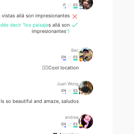
IT
ES
s
vistas allá son impresionantes
dés decir "los paisaje
s allá son
impresionantes
")
Bec
EN
ES
Cool location👌🏻
Juan Wong
EN
ES
Is so beautiful and amaze, saludos
andrea
EN
ES