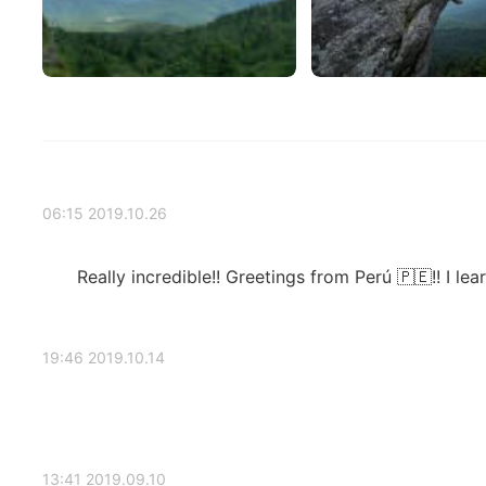
2019.10.26 06:15
Really incredible!! Greetings from Perú 🇵🇪!! I lea
2019.10.14 19:46
2019.09.10 13:41