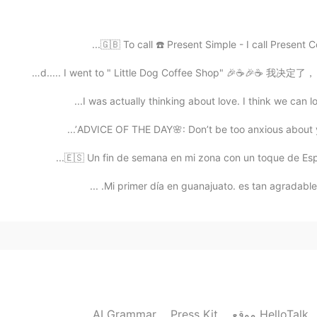
🇬🇧 To call ☎️ Present Simple - I call Present Co
Ok , I decided..... I went to " Little Dog Coffee Shop
I was actually thinking about love. I think we can 
ADVICE OF THE DAY🌸: Don’t be too anxious about your
🇪🇸 Un fin de semana en mi zona con un toque de Españ
Mi primer día en guanajuato. es tan agradable ve
AI Grammar
Press Kit
موقع HelloTalk