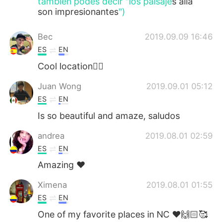
también podés decir "los paisaje
s allá
son impresionantes
")
Bec
2019.09.09 16:46
ES
EN
Cool location👌🏻
Juan Wong
2019.09.01 05:12
ES
EN
Is so beautiful and amaze, saludos
andrea
2019.08.01 02:59
ES
EN
Amazing ❤
Ximena
2019.08.01 01:55
ES
EN
One of my favorite places in NC ❤️🙌🏻🥰