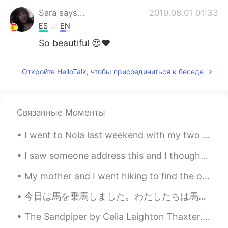
Sara says...
2019.08.01 01:33
ES
EN
So beautiful 😍❤
Hector GL
2019.08.01 01:28
Откройте HelloTalk, чтобы присоединиться к беседе
ES
EN
Eso es genial amigo, saludos desde
mexico.
Связанные Моменты
I went to Nola last weekend with my two friends 😊 💙 as an early birthday celebration 🎉 💙 😍 New O...
I saw someone address this and I thought I should address it as well because I’ve seen it. There...
My mother and I went hiking to find the old Kuechler's Roost on Mount Penn. "Kuechler's Roost" ...
今日は馬を乗馬しました。わたしたちは馬場馬術を訓練して、なつの間に競争します。馬のなまえは サムさんです。 Today I rode my horse. We train in dressag...
The Sandpiper by Celia Laighton Thaxter. Part 1 of 2. ACROSS the narrow beach we flit, One l...