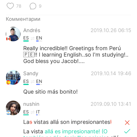
Deutsch
日本語
78
9
한국어
ไทย
Комментарии
Andrés
2019.10.26 06:15
Indonesia
Italiano
ES
EN
Türkçe
Tiếng Việt
Really incredible!! Greetings from Perú
🇵🇪!! I learning English..so I'm studying!..
God bless you Jacob!....
Português
Sandy
2019.10.14 19:46
ES
EN
Que sitio más bonito!
nushin
2019.09.10 13:41
ES
IT
La
s
vistas allá son impresionantes
!
La vista
allá es impresionante! (O