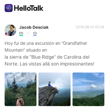
Приложение для Языкового Обмена
Jacob Desciak
2019.08.01 01:26
EN
ES
AI Grammar Checker
Hoy fui de una excursión en “Grandfather
Mountain” situado en
Русский
la sierra de “Blue Ridge” de Carolina del
Norte. Las vistas allá son impresionantes!
English
简体中文
繁體中文
Español
العربية
Français