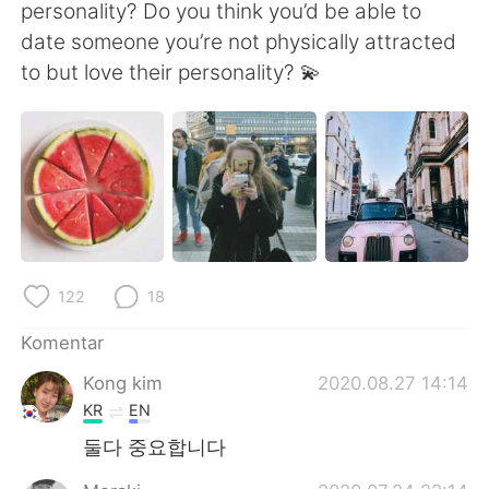
Deutsch
日本語
personality? Do you think you’d be able to
date someone you’re not physically attracted
한국어
Русский
to but love their personality? 💫
ไทย
Italiano
Türkçe
Tiếng Việt
Português
122
18
Komentar
Kong kim
2020.08.27 14:14
KR
EN
둘다 중요합니다