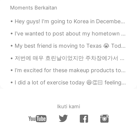
빅끼 내 생각에는 성격51 외모 49다. 성격이
Moments Berkaitan
벨로면 남은인생 골로 간다ㅋㅋㅋㅋ
Hey guys! I'm going to Korea in December! ✈ Does anyone have any ideas on what to do while I'm th...
JJ
2020.06.06 11:40
KR
EN
I’ve wanted to post about my hometown in England for a while, I’m fortunate that I live in such s...
맞아요!한국 사람들 외모 많이 따지는게 있
My best friend is moving to Texas 😭 Today we had a dinner with her and few more friends ... I’m ...
어요 ㅜㅜ
저번에 매우 흐린날이었지만 주차장에가서 이 예쁜 드레스 입고 사진을 찍었어요! 헬로우톡에서 저한테 소리칠걸 알기 때문에 여기에 사진을 게시할 수 없어요 ㅋㅋㅋㅋ 😅 그치만 사...
han kim
2020.06.06 02:40
KR
EN
I’m excited for these makeup products to ship 🙂 love makeup have to collect everything that this ...
Please let me go both of them.
I did a lot of exercise today 😆👏🏻 feeling awesome!! A little tired though 😂 what did you do today...
Whynot
2020.06.02 12:42
KR
EN
Ikuti kami
오늘 아들(고2)에게 요즘 엄마 살이 많이 쪄
서 빼야겠다고 했어요. 아들이 괜찮다고 하
길래, 네 여자친구가 살쪄도 그렇게 말할 거
냐고 물어봤어요. 그랬더니, 아들이 웃으면
서, "엄마, 여자친구가 살쪄도, 여자친구 플