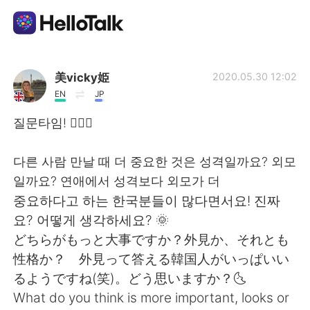
Aplikasi Pertukaran Bahasa
美vicky姫
2020.05.30 12:02
EN
JP
AI Grammar Checker
질문타임! 👌🏻😊
Indonesia
다른 사람 만날 때 더 중요한 것은 성격일까요? 외모
일까요? 연애에서 성격보다 외모가 더
중요하다고 하는 한국분들이 많다면서요! 진짜
English
简体中文
요? 어떻게 생각하세요? 🌞
どちらがもっと大事ですか？外見か、それとも
繁體中文
Español
性格か？ 外見って答える韓国人がいっぱいい
るようですね(笑)。どう思いますか？🌜
العربية
Français
What do you think is more important, looks or