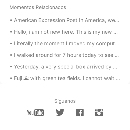
빅끼 내 생각에는 성격51 외모 49다. 성격이
Momentos Relacionados
벨로면 남은인생 골로 간다ㅋㅋㅋㅋ
American Expression Post In America, we often use the expression “I hear you” to say that you und...
JJ
2020.06.06 11:40
KR
EN
Hello, i am not new here. This is my new account. If you were my friend, send me a message or pok...
맞아요!한국 사람들 외모 많이 따지는게 있
Literally the moment I moved my computer. She wasted no time. 💻 🐈 文字通り、コンピューターを動かした瞬間。彼女は時間を無駄に...
어요 ㅜㅜ
I walked around for 7 hours today to see the beautiful blossoms I started near Greenwich Park an...
han kim
2020.06.06 02:40
KR
EN
Yesterday, a very special box arrived by post 🖤❤🤍💙. My family gathered to open it. A friend and...
Please let me go both of them.
Fuji 🌋 with green tea fields. I cannot wait to have green tea ice-cream again. 🍡🍵🎌 💚 富士🌋と緑茶畑。 また...
Whynot
2020.06.02 12:42
KR
EN
Síguenos
오늘 아들(고2)에게 요즘 엄마 살이 많이 쪄
서 빼야겠다고 했어요. 아들이 괜찮다고 하
길래, 네 여자친구가 살쪄도 그렇게 말할 거
냐고 물어봤어요. 그랬더니, 아들이 웃으면
서, "엄마, 여자친구가 살쪄도, 여자친구 플