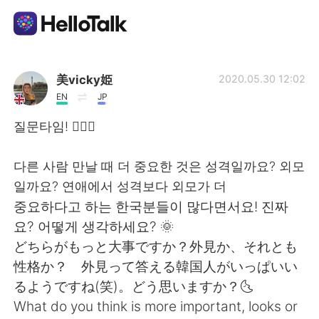
Aplicación de intercambio de idiomas
美vicky姫
2020.05.30 12:02
EN
JP
AI Grammar Checker
질문타임! 👌🏻😊
Español
다른 사람 만날 때 더 중요한 것은 성격일까요? 외모
일까요? 연애에서 성격보다 외모가 더
중요하다고 하는 한국분들이 많다면서요! 진짜
English
简体中文
요? 어떻게 생각하세요? 🌞
どちらがもっと大事ですか？外見か、それとも
繁體中文
العربية
性格か？ 外見って答える韓国人がいっぱいい
るようですね(笑)。どう思いますか？🌜
Français
Deutsch
What do you think is more important, looks or