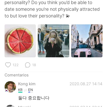
日本語
한국어
personality? Do you think you’d be able to
date someone you’re not physically attracted
Русский
ไทย
to but love their personality? 💫
Indonesia
Italiano
Türkçe
Tiếng Việt
Português
122
18
Comentarios
Kong kim
2020.08.27 14:14
KR
EN
둘다 중요합니다