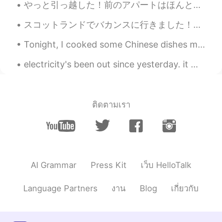
やっと引っ越した！前のアパートはほんとにやばかった。東中野生活開始！俺は千駄ヶ谷の近くに働いているし、東中野のMMAジムにも行ってるからめっちゃ便利なところに引っ越した。秋葉原のボルダリングジム...
Trainerもなんかザワザワしたけど、今は大
丈夫です。 パーカーをfoodie というのとか
スコットランドでバカンスに行きました！めっちゃおすすめ！イギリスの自然は本当に綺麗です in the 3rd and 6th picture you can see the biggest mo...
色々ありますねー。 Umbrella をbrolly と
言ったりねー。 あと、schedule の発音は
Tonight, I cooked some Chinese dishes my friends taught me...it tastes surprisingly good! haha 😉 ...
とても不思議です
electricity's been out since yesterday. it was raining so hard. woke up today and the power is s...
Naoki
2021.03.30 14:02
JP
EN
Pudding / Sweets
ติดตามเรา
mayu
2021.03.30 13:41
EN
JP
@User
🙌
AI Grammar
Press Kit
เว็บ HelloTalk
mayu
2021.03.30 13:40
EN
JP
Language Partners
งาน
Blog
เกี่ยวกับ
@Spaghetti
that too! Gas station sounds
so unnatural to me 😅