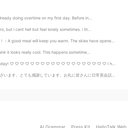
d sweets mean the same thing. More sweets and candy
lready doing overtime on my first day. Before in...
 but i cant hell but feel lonely sometimes. i th...
2021.03.30 20:49
keep you warm. The skies have opened up today! It is ...
がとてもきれいだね☀
hink it looks really cool. This happens sometime...
today! ♡ ♡ ♡ ♡ ♡ ♡ ♡ ♡ ♡ ♡ ♡ ♡ ♡ ♡ ♡ ♡ ♡ ♡ ♡ I heard ...
2021.03.30 14:30
に日常英会話を紹介します。💕ちなみに、今日の晩御飯です。いただきます❤。 【フレーズ】Not to bra...
2021.03.30 14:09
時はアメリカの言葉を使っていたので、Auvergne っ
nerもなんかザワザワしたけど、今は大丈夫です。 パーカーを
 Umbrella をbrolly と言ったりねー。 あと、
AI Grammar
Press Kit
HelloTalk Web