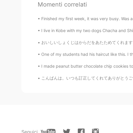
EN
JP
Momenti correlati
@Naoki
I don’t think pudding an
Finished my first week, it was very busy. Was a
and dessert and pudding? 🤯
I live in Kobe with my two dogs Chacha and Shiro,
ao
おいしいしょくじはからだをあたためてくれます！ - A good meal will 
JP
EN
めちゃ参考になるよ📝あと、夕焼け
One of my students had his haircut like this. I t
I made peanut butter chocolate chip cookies 
hoko
JP
EN
こんばんは。いつも訂正してくれてありがとうございます。とても感謝しています。お礼に皆さん
けっこうありますね😮
mk
JP
EN
まだイギリス英語を勉強していなかった
てなに？って思いました🤣 Trai
foodie というのとか色々ありますねー。
Seguici