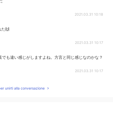
た
2021.03.31 10:18
た🙌
2021.03.31 10:17
葉でも違い感じがしますよね。方言と同じ感じなのかな？
2021.03.31 10:17
ant 違いすぎますよね😅 ちなみにパーカーはhoodieですよ。
per unirti alla conversazione
とばshe’s such a foodie. She knows all the
 area. スケジュールの発音は違うって知らなかったです！
2021.03.31 10:15