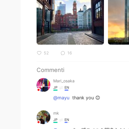
52
16
Commenti
Mari_osaka
JP
EN
@mayu
thank you 😊
mk
JP
EN