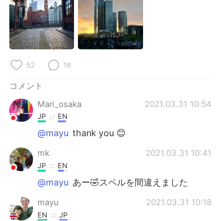
52
16
コメント
Mari_osaka
2021.03.31 10:54
JP
EN
@mayu
thank you 😊
mk
2021.03.31 10:41
JP
EN
@mayu
あー🤣スペルを間違えました
mayu
2021.03.31 10:18
EN
JP