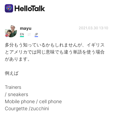
語学交換アプリ
mayu
2021.03.30 13:10
EN
JP
AI Grammar Checker
多分もう知っているかもしれませんが、イギリス
とアメリカでは同じ意味でも違う単語を使う場合
日本語
があります。
例えば
English
简体中文
Trainers
繁體中文
Español
/ sneakers
Mobile phone / cell phone
العربية
Français
Courgette /zucchini