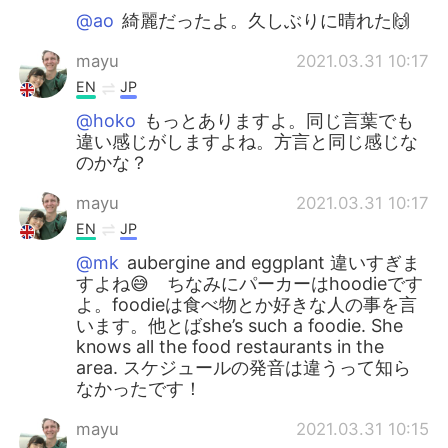
@ao
綺麗だったよ。久しぶりに晴れた🙌
mayu
2021.03.31 10:17
EN
JP
@hoko
もっとありますよ。同じ言葉でも
違い感じがしますよね。方言と同じ感じな
のかな？
mayu
2021.03.31 10:17
EN
JP
@mk
aubergine and eggplant 違いすぎま
すよね😅 ちなみにパーカーはhoodieです
よ。foodieは食べ物とか好きな人の事を言
います。他とばshe’s such a foodie. She
knows all the food restaurants in the
area. スケジュールの発音は違うって知ら
なかったです！
mayu
2021.03.31 10:15