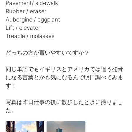
Deutsch
한국어
Pavement/ sidewalk
Rubber / eraser
Русский
ไทย
Aubergine / eggplant
Lift / elevator
Indonesia
Italiano
Treacle / molasses
Türkçe
Tiếng Việt
どっちの方が言いやすいですか？
Português
同じ単語でもイギリスとアメリカでは違う発音
になる言葉とかも気になるんで明日調べてみま
す！
写真は昨日仕事の後に散歩したときに撮りまし
た。