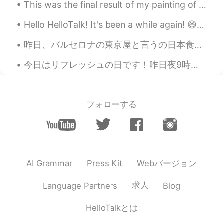
This was the final result of my painting of Dokho, making the Armour had a lot of details, but I ...
Trainerもなんかザワザワしたけど、今は大
丈夫です。 パーカーをfoodie というのとか
Hello HelloTalk! It's been a while again! 😄 I've been busy with the festival, and now since it ha...
色々ありますねー。 Umbrella をbrolly と
言ったりねー。 あと、schedule の発音は
昨日、バルセロナの東京屋と言うの日本食品店へ行った。🇯🇵🇯🇵 色々なオリジナル輸入品がありました。 多くの店は顧客が足りませんけど、東京屋まだ人気ですよ！ ワサビのポテチを食べたことがありますか...
とても不思議です
今日はリフレッシュの日です！昨日夜9時から来週のお弁当の食材を買っておいたので、今朝はゆっくりと起きてから、好きな歌手の曲を聴き、はまっているドリップコーヒーを飲みながら、パンケーキを作った。今...
Naoki
2021.03.30 14:02
JP
EN
Pudding / Sweets
フォローする
mayu
2021.03.30 13:41
EN
JP
@User
🙌
Webバージョン
AI Grammar
Press Kit
mayu
2021.03.30 13:40
EN
JP
求人
Language Partners
Blog
@Spaghetti
that too! Gas station sounds
HelloTalkとは
so unnatural to me 😅