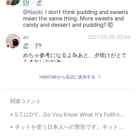
EN
JP
@Naoki
I don’t think pudding and sweets
mean the same thing. More sweets and
candy and dessert and pudding? 🤯
ao
2021.03.30 20:49
JP
EN
めちゃ参考になるよ📝あと、夕焼けがとて
もきれいだね☀
hoko
2021.03.30 14:30
HelloTalkから会話に参加する
JP
EN
けっこうありますね😮
関連コメント
mk
2021.03.30 14:09
JP
EN
S.T.U.D.Y....Do You Know What It's Fullfrom... ___________________________________ ~S=Sleeping😪 ~...
まだイギリス英語を勉強していなかった時
ネットを使う日本人への警告です。ネット上の詐欺師は最近激しく日本人を狙ってるらしいですからみんな、特に老人やパソコンが苦手な人、気をつけてください。日本人を詐欺するためだけにに日本語を勉強する人...
はアメリカの言葉を使っていたので、
Auvergne ってなに？って思いました🤣