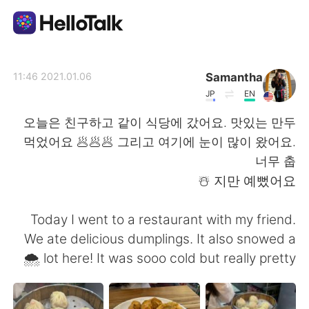
تطبيق تبادل اللغة
Samantha
2021.01.06 11:46
JP
EN
AI Grammar Checker
오늘은 친구하고 같이 식당에 갔어요. 맛있는 만두
먹었어요 🥟🥟🥟 그리고 여기에 눈이 많이 왔어요.
العربية
너무 춥
지만 예뻤어요 ☃️
English
简体中文
Today I went to a restaurant with my friend.
We ate delicious dumplings. It also snowed a
繁體中文
Español
lot here! It was sooo cold but really pretty 🌨
Français
Deutsch