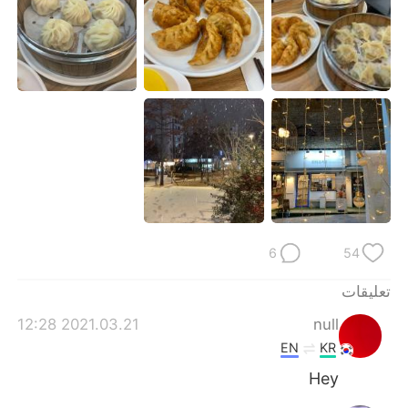
日本語
한국어
Русский
ไทย
Indonesia
Italiano
Türkçe
Tiếng Việt
Português
6
54
تعليقات
2021.03.21 12:28
null
EN
KR
Hey