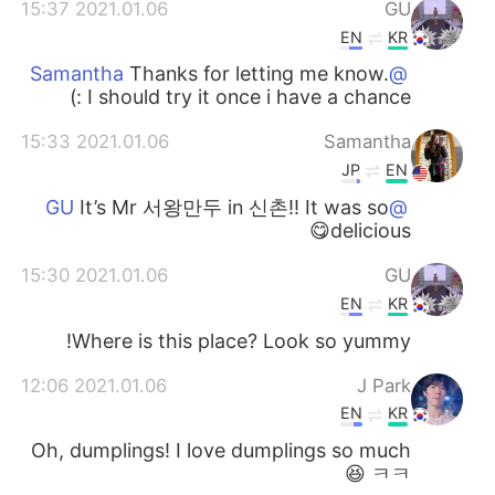
2021.01.06 15:37
GU
EN
KR
Thanks for letting me know.
@Samantha
I should try it once i have a chance :)
2021.01.06 15:33
Samantha
JP
EN
It’s Mr 서왕만두 in 신촌!! It was so
@GU
delicious😋
2021.01.06 15:30
GU
EN
KR
Where is this place? Look so yummy!
2021.01.06 12:06
J Park
EN
KR
Oh, dumplings! I love dumplings so much
ㅋㅋ 😆