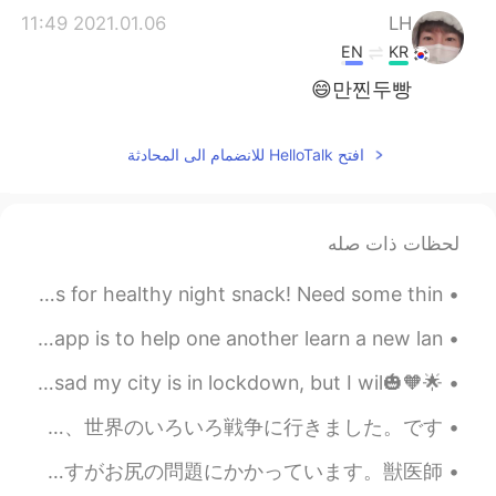
2021.01.06 11:49
LH
EN
KR
만찐두빵😄
افتح HelloTalk للانضمام الى المحادثة
لحظات ذات صله
Chef life 👨🏻‍🍳 Study break time for nachos ^^ made nachos for healthy night snack! Need some thin...
Rude comments like this get people blocked 🙅‍♀️ ~ this app is to help one another learn a new lan...
🌟🧡🎃Happy Halloween Everyone🎃🧡🌟 Its my favourite holiday! So sad my city is in lockdown, but I wil...
様々の国で育った問題です。 おはようございます皆さん 今日は様々な国で育ったことによる問題について話したいと思います。私のお父さんの仕事は軍隊の仕事なので、世界のいろいろ戦争に行きました。です...
今日は動物病院までに猫を連れてきました。最近体調はあまりよくなくて心配になって今朝獣医師がケーリー猫女王様を審査してもらいました。 あまり細かく書かないですがお尻の問題にかかっています。獣医師...