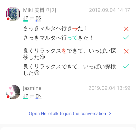
Miki 美树 미키
2019.09.04 14:17
JP
ES
さっきマルタへ行き
っ
た！
さっきマルタへ行
って
きた！
良くリラックス
を
できて、いっぱい探
検した😌
良くリラックスできて、いっぱい探検
した😌
jasmine
2019.09.04 13:59
JP
EN
すごいキレイな海
Open HelloTalk to join the conversation
Shizuka
2019.09.04 13:57
JP
EN