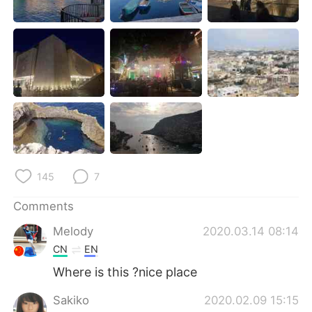
日本語
한국어
Русский
ไทย
Indonesia
Italiano
Türkçe
Tiếng Việt
Português
145
7
Comments
Melody
2020.03.14 08:14
CN
EN
Where is this ?nice place
Sakiko
2020.02.09 15:15