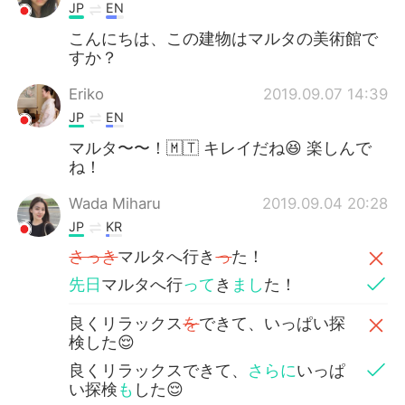
JP
EN
こんにちは、この建物はマルタの美術館で
すか？
Eriko
2019.09.07 14:39
JP
EN
マルタ〜〜！🇲🇹 キレイだね😆 楽しんで
ね！
Wada Miharu
2019.09.04 20:28
JP
KR
さっき
マルタへ行き
っ
た！
先日
マルタへ行
って
き
まし
た！
良くリラックス
を
できて、いっぱい探
検した😌
良くリラックスできて、
さらに
いっぱ
い探検
も
した😌