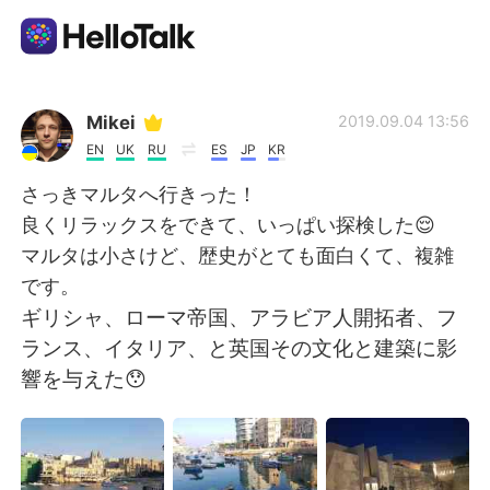
Language Exchange App
Mikei
2019.09.04 13:56
EN
UK
RU
ES
JP
KR
AI Grammar Checker
さっきマルタへ行きった！
良くリラックスをできて、いっぱい探検した😌
English
マルタは小さけど、歴史がとても面白くて、複雑
です。
ギリシャ、ローマ帝国、アラビア人開拓者、フ
简体中文
繁體中文
ランス、イタリア、と英国その文化と建築に影
響を与えた😯
Español
العربية
Français
Deutsch