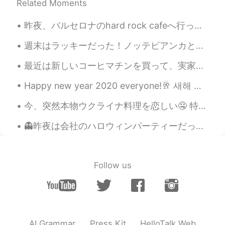
beautiful photo😊
Related Moments
昨夜、バルセロナのhard rock cafeへ行った。🍔 普通はいつも長い行列があるけど、最近人があまりいない。ちょっとラッキーだった。 さすがhard rock cafe！カクテルはオリジナ...
週末はラッキーだった！ノッテビアンカと言うのお祭りを見ることができました。🍷 マルタの芸術、音楽、と映画のお祭りです。それで、週末は博物館が一日中入場無料だった。 レストランの中にところあまりが...
最近は新しいコーヒマチンを買って、実家性のコーヒに夢中になった 笑。☕☕ 今のコロナの検疫のせいで、喫茶店に行くことが出来ないけど、このマチンで大丈夫になった😁 どんなコーヒが好き？私はアメリカ...
Happy new year 2020 everyone!🥂 새해 복 많이 받으세요! 올해 행운을 빈다😉 明けましておめでとうございます皆んなさん！ 今年は色々なイベントがだった、悪い...
今、突然本物ウクライナ料理を恋しい🤤 特にボルシチやチキンキエフ。。。 3ヶ月前ウクライナへ行って、家族を会って、いっぱい休んだけど、最近は旅行に行くことができないから、仕方がないね😂 ウクライ...
👻昨夜は会社のハロウィンパーティーだった 👻 同僚は色々なコスチュームを着たから、最初は多くの人を認識しませんでした！でも、誰も私を認識しない🤣 私はスパイダーマンだった 笑 昨日はパーティー...
Follow us
AI Grammar
Press Kit
HelloTalk Web