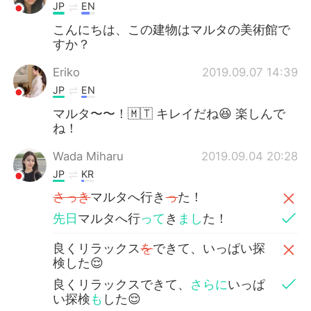
JP
EN
こんにちは、この建物はマルタの美術館で
すか？
Eriko
2019.09.07 14:39
JP
EN
マルタ〜〜！🇲🇹 キレイだね😆 楽しんで
ね！
Wada Miharu
2019.09.04 20:28
JP
KR
さっき
マルタへ行き
っ
た！
先日
マルタへ行
って
き
まし
た！
良くリラックス
を
できて、いっぱい探
検した😌
良くリラックスできて、
さらに
いっぱ
い探検
も
した😌