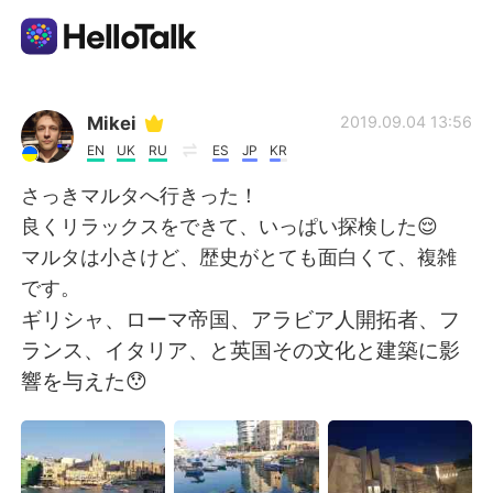
Language Exchange App
Mikei
2019.09.04 13:56
EN
UK
RU
ES
JP
KR
AI Grammar Checker
さっきマルタへ行きった！
良くリラックスをできて、いっぱい探検した😌
English
マルタは小さけど、歴史がとても面白くて、複雑
です。
ギリシャ、ローマ帝国、アラビア人開拓者、フ
简体中文
繁體中文
ランス、イタリア、と英国その文化と建築に影
響を与えた😯
Español
العربية
Français
Deutsch