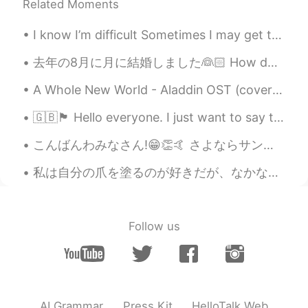
beautiful photo😊
Related Moments
I know I’m difficult Sometimes I may get too emotional and too acrid So I understand if you don’t...
去年の8月に月に結婚しました👰🏻 How do you say in Japanese.. “I think every woman feels the most beautiful on he...
A Whole New World - Aladdin OST (cover) I can show you the world Shining, shimmering, splendid T...
🇬🇧🏴󠁧󠁢󠁥󠁮󠁧󠁿 Hello everyone. I just want to say that whatever language you’re learning whether it’s ...
こんばんわみなさん!😁👏🤙 さよならサンホセ 今日はマウイ❣🛬🏝🏄🏻‍♂️🌊🌈🏊🏻🏌🏿🍍🥥🎣🐟🍣🍤🍱 マウイはどうてもきれいです❗️😳😁😅👏👏👏👍🤙🤙🤙 マウイのうみはすごく素敵です! す...
私は自分の爪を塗るのが好きだが、なかなかいいネイルポリッシュを見つけることができなかった。💅🏻 ネイルポリッシュが薄すぎると何度も塗る必要があるし、乾いたときにうまく色が出ないか、簡単に消えてし...
Follow us
AI Grammar
Press Kit
HelloTalk Web