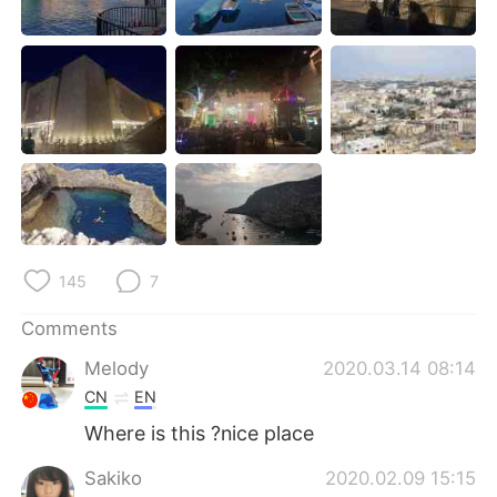
日本語
한국어
Русский
ไทย
Indonesia
Italiano
Türkçe
Tiếng Việt
Português
145
7
Comments
Melody
2020.03.14 08:14
CN
EN
Where is this ?nice place
Sakiko
2020.02.09 15:15