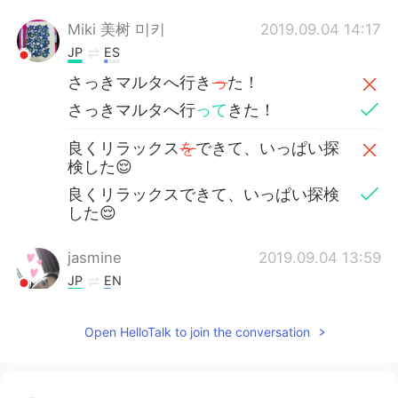
Miki 美树 미키
2019.09.04 14:17
JP
ES
さっきマルタへ行き
っ
た！
さっきマルタへ行
って
きた！
良くリラックス
を
できて、いっぱい探
検した😌
良くリラックスできて、いっぱい探検
した😌
jasmine
2019.09.04 13:59
JP
EN
すごいキレイな海
Open HelloTalk to join the conversation
Shizuka
2019.09.04 13:57
JP
EN