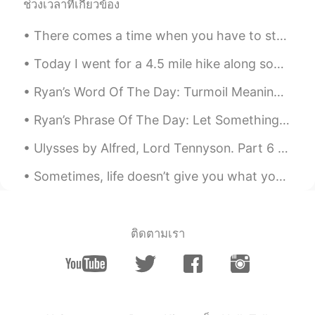
beautiful photo😊
ช่วงเวลาที่เกี่ยวข้อง
There comes a time when you have to stop crossing oceans for people who wouldn’t even jump puddle...
Today I went for a 4.5 mile hike along some small waterfalls in the White Mountains ❤️ 🏔️ 🥾 It wa...
Ryan’s Word Of The Day: Turmoil Meaning: Trouble, instability Example (1): “So many countries ...
Ryan’s Phrase Of The Day: Let Something Slide Meaning: Let it to, forget it, no punishment Exa...
Ulysses by Alfred, Lord Tennyson. Part 6 of 7. The lights begin to twinkle from the rocks: The ...
Sometimes, life doesn’t give you what you want, not because you don’t deserve it, but because you...
ติดตามเรา