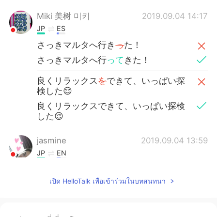
Miki 美树 미키
2019.09.04 14:17
JP
ES
さっきマルタへ行き
っ
た！
さっきマルタへ行
って
きた！
良くリラックス
を
できて、いっぱい探
検した😌
良くリラックスできて、いっぱい探検
した😌
jasmine
2019.09.04 13:59
JP
EN
すごいキレイな海
เปิด HelloTalk เพื่อเข้าร่วมในบทสนทนา
Shizuka
2019.09.04 13:57
JP
EN