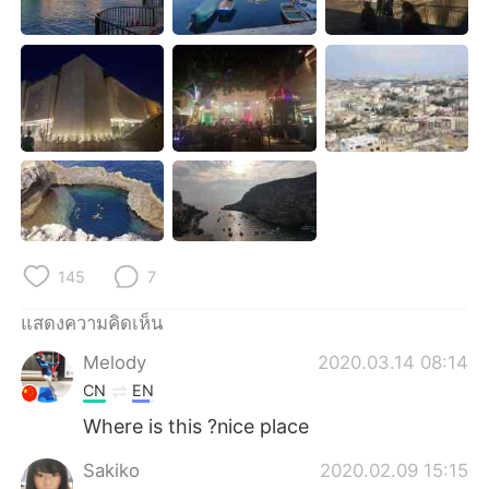
Deutsch
日本語
한국어
Русский
Indonesia
Italiano
Türkçe
Tiếng Việt
Português
145
7
แสดงความคิดเห็น
Melody
2020.03.14 08:14
CN
EN
Where is this ?nice place
Sakiko
2020.02.09 15:15