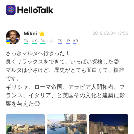
แอปแลกเปลี่ยนทางภาษา
Mikei
2019.09.04 13:56
EN
UK
RU
ES
JP
KR
AI Grammar Checker
さっきマルタへ行きった！
良くリラックスをできて、いっぱい探検した😌
ไทย
マルタは小さけど、歴史がとても面白くて、複雑
です。
ギリシャ、ローマ帝国、アラビア人開拓者、フ
English
简体中文
ランス、イタリア、と英国その文化と建築に影
響を与えた😯
繁體中文
Español
العربية
Français