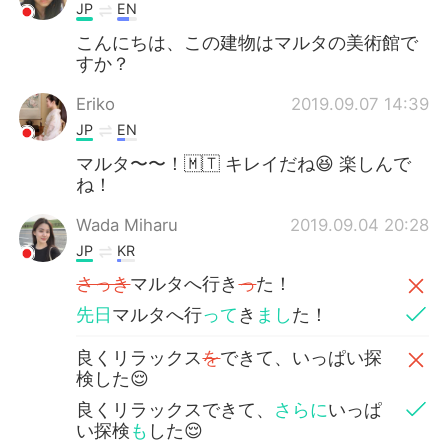
JP
EN
こんにちは、この建物はマルタの美術館で
すか？
Eriko
2019.09.07 14:39
JP
EN
マルタ〜〜！🇲🇹 キレイだね😆 楽しんで
ね！
Wada Miharu
2019.09.04 20:28
JP
KR
さっき
マルタへ行き
っ
た！
先日
マルタへ行
って
き
まし
た！
良くリラックス
を
できて、いっぱい探
検した😌
良くリラックスできて、
さらに
いっぱ
い探検
も
した😌