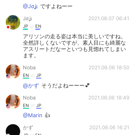
@Jσʝι
ですよねーー
Jσʝι
2021.08.07 06:41
JP
EN
アリソンの走る姿は本当に美しいですね。
全然詳しくないですが、素人目にも綺麗な
アスリートだなーといつも見惚れてしまい
ます。
Noba
2021.08.06 18:50
EN
JP
@かず
そうだよねーーー💕
Noba
2021.08.06 18:49
EN
JP
@Marin
👍
かず
2021.08.06 16:21