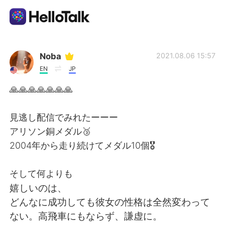
語言交換應用
Noba
2021.08.06 15:57
EN
JP
AI Grammar Checker
🙏🙏🙏🙏🙏🙏🙏
繁體中文
見逃し配信でみれたーーー
アリソン銅メダル🥉
2004年から走り続けてメダル10個🎖
English
简体中文
そして何よりも
Español
العربية
嬉しいのは、
どんなに成功しても彼女の性格は全然変わって
Français
Deutsch
ない。高飛車にもならず、謙虚に。