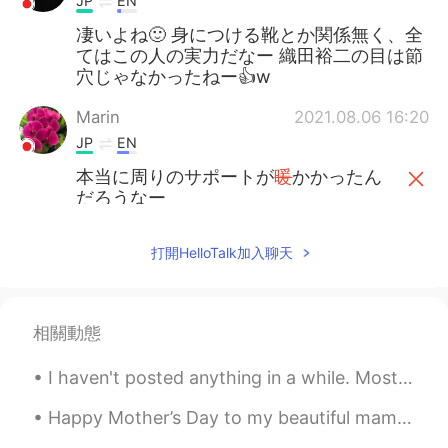
JP
EN
凄いよね🙂 身につける靴とか関係無く、全
てはこの人の実力だなー 織田裕二の目は節
穴じゃなかったねー👍w
Marin
2021.08.06 16:20
JP
EN
本当に周りのサポートが
暖
かかったん
だろうなー
本当に周りのサポートが
温
かかったん
だろうなー
打開HelloTalk加入聊天
妊娠、出産をきっかけにNIKEスポンサ
ーを
落とし
たみたい。
相關動態
妊娠、出産をきっかけにNIKE
が
スポン
サーを
降り
たみたい。
I haven't posted anything in a while. Mostly because I've been busy with work and family things....
Happy Mother’s Day to my beautiful mamacita and to all the moms. You are beautiful inside and out...