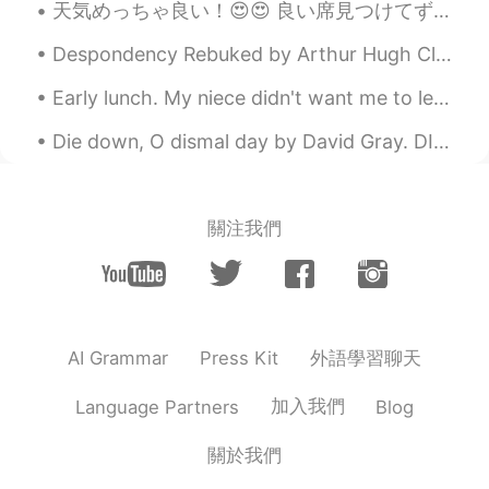
天気めっちゃ良い！😍😍 良い席見つけてずっと座ってる😝(もう30分かな)(めっちゃ暇人 www) でも、なんか平和で良い感じなので、めっちゃ眠くなってる😌(早く帰らないとここで寝てしまう😂😂) ...
Despondency Rebuked by Arthur Hugh Clough. Part 2 of 2. For while the tired waves, vainly break...
Early lunch. My niece didn't want me to leave to cook so she tried to sleep while I cooked hahah...
Die down, O dismal day by David Gray. DIE down, O dismal day, and let me live; And come, blue de...
關注我們
外語學習聊天
AI Grammar
Press Kit
加入我們
Language Partners
Blog
關於我們