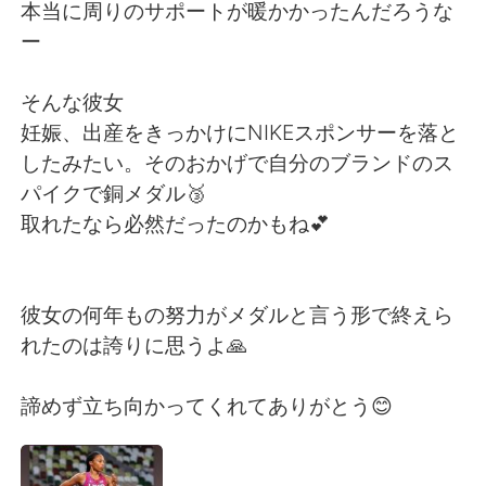
日本語
한국어
本当に周りのサポートが暖かかったんだろうな
ー
Русский
ไทย
そんな彼女
Indonesia
Italiano
妊娠、出産をきっかけにNIKEスポンサーを落と
したみたい。そのおかげで自分のブランドのス
Türkçe
Tiếng Việt
パイクで銅メダル🥉
取れたなら必然だったのかもね💕
Português
彼女の何年もの努力がメダルと言う形で終えら
れたのは誇りに思うよ🙏
諦めず立ち向かってくれてありがとう😊