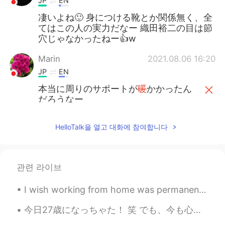
JP
EN
凄いよね🙂 身につける靴とか関係無く、全
てはこの人の実力だなー 織田裕二の目は節
穴じゃなかったねー👍w
Marin
2021.08.06 16:20
JP
EN
本当に周りのサポートが
暖
かかったん
だろうなー
本当に周りのサポートが
温
かかったん
だろうなー
HelloTalk을 열고 대화에 참여합니다
妊娠、出産をきっかけにNIKEスポンサ
ーを
落とし
たみたい。
관련 라이브
妊娠、出産をきっかけにNIKE
が
スポン
サーを
降り
たみたい。
I wish working from home was permanent. I love working from home too much. 😁 The best thing about...
今日27歳になっちゃた！ 笑 でも、今も心が16歳だから大丈夫😍 今日考えたよりめっちゃ良い誕生日だった 😍 天気もめっちゃ良い！❤ 毎日gパンとtシャツ着てるけど、今日ワンピース着てたから...