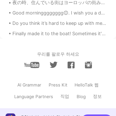
夜の時、住んでいる街はヨーロッパの街みたいです！ 最近、毎日散歩することにしています。毎朝、4キロ散歩しますが、走ることもあります。2年間家で働いてるので運動はとっても大切になりました。前に運...
Good morningggggggg😊. I wish you a day full of happy thoughts and sunny smiles ! Wherever you are...
Do you think it’s hard to keep up with messages on this app? I need somebody who wants to talk in...
Finally made it to the boat! Sometimes it's nice to disassociate from the urban world and reconn...
우리를 팔로우 하세요
HelloTalk 웹
AI Grammar
Press Kit
직업
정보
Language Partners
Blog