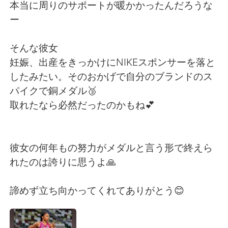
Deutsch
日本語
本当に周りのサポートが暖かかったんだろうな
ー
Русский
ไทย
そんな彼女
Indonesia
Italiano
妊娠、出産をきっかけにNIKEスポンサーを落と
したみたい。そのおかげで自分のブランドのス
Türkçe
Tiếng Việt
パイクで銅メダル🥉
取れたなら必然だったのかもね💕
Português
彼女の何年もの努力がメダルと言う形で終えら
れたのは誇りに思うよ🙏
諦めず立ち向かってくれてありがとう😊