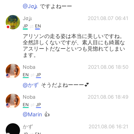
@Jσʝι
ですよねーー
Jσʝι
2021.08.07 06:41
JP
EN
アリソンの走る姿は本当に美しいですね。
全然詳しくないですが、素人目にも綺麗な
アスリートだなーといつも見惚れてしまい
ます。
Noba
2021.08.06 18:50
EN
JP
@かず
そうだよねーーー💕
Noba
2021.08.06 18:49
EN
JP
@Marin
👍
かず
2021.08.06 16:21