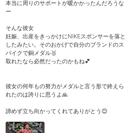
Deutsch
日本語
本当に周りのサポートが暖かかったんだろうな
ー
한국어
Русский
そんな彼女
Indonesia
Italiano
妊娠、出産をきっかけにNIKEスポンサーを落と
したみたい。そのおかげで自分のブランドのス
Türkçe
Tiếng Việt
パイクで銅メダル🥉
取れたなら必然だったのかもね💕
Português
彼女の何年もの努力がメダルと言う形で終えら
れたのは誇りに思うよ🙏
諦めず立ち向かってくれてありがとう😊