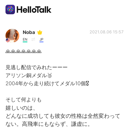
แอปแลกเปลี่ยนทางภาษา
Noba
2021.08.06 15:57
EN
JP
AI Grammar Checker
🙏🙏🙏🙏🙏🙏🙏
ไทย
見逃し配信でみれたーーー
アリソン銅メダル🥉
2004年から走り続けてメダル10個🎖
English
简体中文
そして何よりも
繁體中文
Español
嬉しいのは、
どんなに成功しても彼女の性格は全然変わって
العربية
Français
ない。高飛車にもならず、謙虚に。