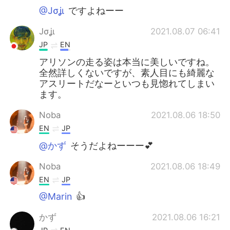
@Jσʝι
ですよねーー
Jσʝι
2021.08.07 06:41
JP
EN
アリソンの走る姿は本当に美しいですね。
全然詳しくないですが、素人目にも綺麗な
アスリートだなーといつも見惚れてしまい
ます。
Noba
2021.08.06 18:50
EN
JP
@かず
そうだよねーーー💕
Noba
2021.08.06 18:49
EN
JP
@Marin
👍
かず
2021.08.06 16:21