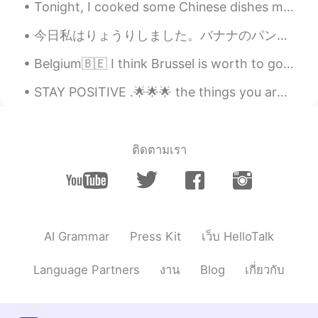
Tonight, I cooked some Chinese dishes my friends taught me...it tastes surprisingly good! haha 😉 ...
今日私はりょうりしました。バナナのパンをつくりました。パンをきって、たべました。おいしい。🍌🍌🍌バナナがすきです。 Today I cooked. I made banana bread. I...
Belgium🇧🇪 I think Brussel is worth to go, but maybe not stay too long, a couple of days will be j...
STAY POSITIVE .🌟🌟🌟 the things you are waiting and hoping for,tend to arrive at the most unexpecte...
ติดตามเรา
AI Grammar
Press Kit
เว็บ HelloTalk
Language Partners
งาน
Blog
เกี่ยวกับ