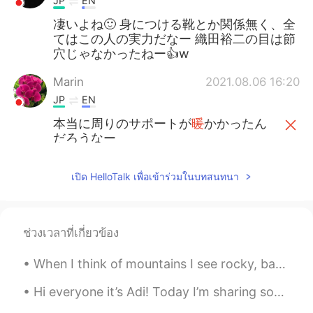
JP
EN
凄いよね🙂 身につける靴とか関係無く、全
てはこの人の実力だなー 織田裕二の目は節
穴じゃなかったねー👍w
Marin
2021.08.06 16:20
JP
EN
本当に周りのサポートが
暖
かかったん
だろうなー
本当に周りのサポートが
温
かかったん
だろうなー
เปิด HelloTalk เพื่อเข้าร่วมในบทสนทนา
妊娠、出産をきっかけにNIKEスポンサ
ーを
落とし
たみたい。
ช่วงเวลาที่เกี่ยวข้อง
妊娠、出産をきっかけにNIKE
が
スポン
サーを
降り
たみたい。
When I think of mountains I see rocky, barren places in my mind. Maybe that’s why I find forest c...
Hi everyone it’s Adi! Today I’m sharing some pictures from the Cherry Blossom festival 🌸 in Was...