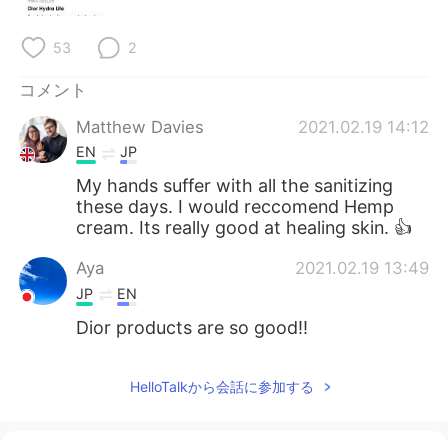
Deutsch
한국어
53
2
Русский
ไทย
コメント
Indonesia
Italiano
Matthew Davies
2021.02.19 14:12
EN
JP
Türkçe
Tiếng Việt
My hands suffer with all the sanitizing
these days. I would reccomend Hemp
Português
cream. Its really good at healing skin. 👍
Aya
2021.02.19 13:49
JP
EN
Dior products are so good!!
HelloTalkから会話に参加する