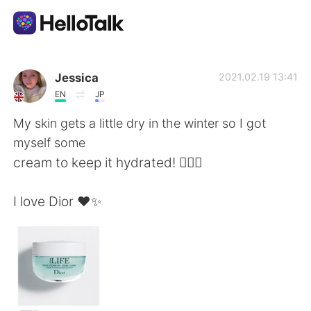
語学交換アプリ
Jessica
2021.02.19 13:41
EN
JP
AI Grammar Checker
My skin gets a little dry in the winter so I got
myself some
日本語
cream to keep it hydrated! 💁🏼‍♀️
I love Dior ❤️✨
English
简体中文
繁體中文
Español
العربية
Français