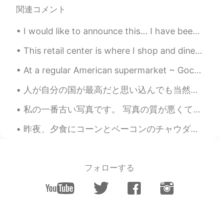
関連コメント
I would like to announce this... I have been using LINE currently, so if anyone use it too, mind...
This retail center is where I shop and dine in my hometown.🛍️🍽️ I like window shopping. 👀☺️ I saw...
At a regular American supermarket ~ Gochujang, Pocky, Bulgogi sauce, seaweed snack and Hello Pand...
人が自分の国が最高だと思い込んでも当然だ。だってその国で育って、その国の得意な色んなところに価値を与えるように子供の時から刷り込まれてきたんだから。自由と独立を(比較的に)重視しない日本人には銃...
私の一番古い写真です。 写真の質が悪くてすみません。 なんだか文句があるような偉そうな表情で、自分でも笑ってしまいます。 ここから数十年の月日が経ちました。両親をはじめたくさんの人にお世話にな...
昨夜、夕食にコーンとベーコンのチャウダーを作った Last night, I made corn and bacon chowder for dinner いっぱい作ってなりちゃったので、残り...
フォローする