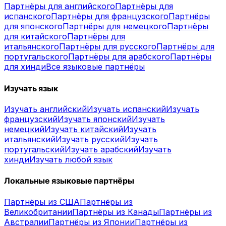
Партнёры для английского
Партнёры для
испанского
Партнёры для французского
Партнёры
для японского
Партнёры для немецкого
Партнёры
для китайского
Партнёры для
итальянского
Партнёры для русского
Партнёры для
португальского
Партнёры для арабского
Партнёры
для хинди
Все языковые партнёры
Изучать язык
Изучать английский
Изучать испанский
Изучать
французский
Изучать японский
Изучать
немецкий
Изучать китайский
Изучать
итальянский
Изучать русский
Изучать
португальский
Изучать арабский
Изучать
хинди
Изучать любой язык
Локальные языковые партнёры
Партнёры из США
Партнёры из
Великобритании
Партнёры из Канады
Партнёры из
Австралии
Партнёры из Японии
Партнёры из