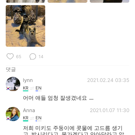
Deutsch
日本語
Русский
ไทย
Indonesia
Italiano
Türkçe
Tiếng Việt
65
14
Português
댓글
lynn
2021.02.24 03:35
KR
EN
어머 애들 엄청 잘생겼네요 ㅡ
Anna
2021.01.07 11:30
KR
EN
저희 미키도 주둥이에 콧물에 고드름 생기
고, 발시리다고, 못가겠다고 안아달라고 앉