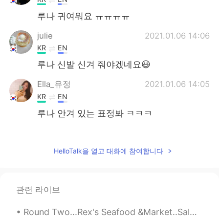
루나 귀여워요 ㅠㅠㅠㅠ
julie
2021.01.06 14:06
KR
EN
루나 신발 신겨 줘야겠네요😃
Ella_유정
2021.01.06 14:05
KR
EN
루나 안겨 있는 표정봐 ㅋㅋㅋ
Jay 종인
2021.01.06 14:03
KR
EN
CN
HelloTalk을 열고 대화에 참여합니다
Same weight with mine 😂
윤준영
2021.01.06 14:02
관련 라이브
KR
JP
진짜 세상에서 제일 부럽다..
Round Two...Rex's Seafood &Market..Salmon Burger...Blackened Rexfish BLT Sandwich..Red beans and ...