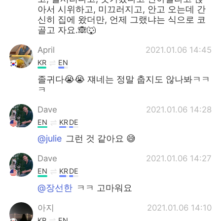
아서 시위하고, 미끄러지고, 안고 오는데 간
신히 집에 왔더만, 언제 그랬냐는 식으로 코
골고 자요.🙈🐺
April
2021.01.06 14:45
KR
EN
졸귀다😭😭 쟤네는 정말 춥지도 않나봐ㅋㅋ
ㅋ
Dave
2021.01.06 14:28
EN
KR
DE
@julie
그런 것 같아요 😅
Dave
2021.01.06 14:27
EN
KR
DE
@장선한
ㅋㅋ 고마워요
아지
2021.01.06 14:10
KR
EN