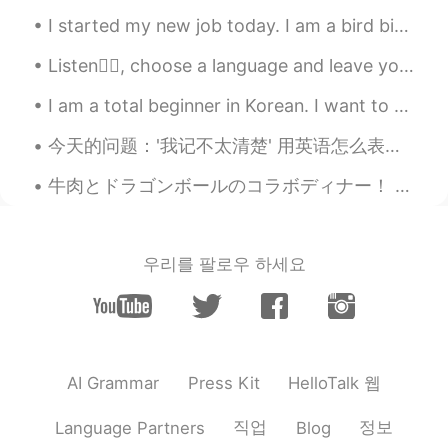
루시
2021.01.06 14:01
I started my new job today. I am a bird biologist and my job is to count how many of each kind of...
KR
EN
Listen👂🏻, choose a language and leave your audio🔊. I will help with your pronunciation🙂. 🇺🇸Spri...
이두근 운동 ㅎㅎ 👍
I am a total beginner in Korean. I want to understand Korean songs (all genres) and media. I will...
장선한
2021.01.06 14:00
今天的问题：'我记不太清楚' 用英语怎么表达 I can't *really* remember (正常）**要强调的地方 I'm not sure I recall all too cle...
KR
EN
헐 멍뭉이 너무 귀여워요
牛肉とドラゴンボールのコラボディナー！ 出でよ！神龍！という料理を事前に予約した！量がハンパないから、小食のお母さんと2人しか行かなかったし、他のもの全然食べられなかったww ドラゴンボールのフ...
Emma
2021.01.06 14:00
KR
FR
우리를 팔로우 하세요
부럽다 귀여워요
애나
2021.01.06 14:00
KR
EN
ㅋㅋㅋ 루나 귀여워
HelloTalk 웹
AI Grammar
Press Kit
직업
정보
Language Partners
Blog