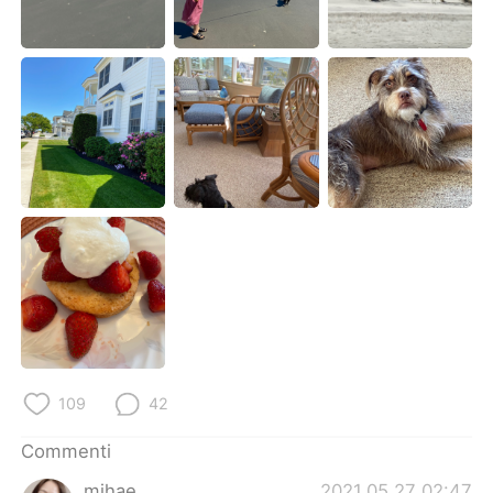
Deutsch
日本語
한국어
Русский
ไทย
Indonesia
Türkçe
Tiếng Việt
Português
109
42
Commenti
mihae
2021.05.27 02:47