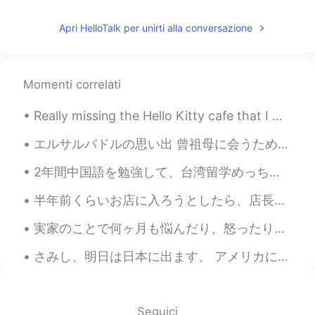
EN
KR
JP
CN
Apri HelloTalk per unirti alla conversazione
@cath
It’s wonderful to see change of
scenery. I enjoyed my walk on the beach.
💙 The dog is a mixed breed.
Momenti correlati
핑키
2021.05.23 15:19
KR
EN
Really missing the Hello Kitty cafe that I went to last year✨Themed cafes are really rare in Cali...
peaceful ocean scenery and a dog having
エルサルバドルの思い出 曾祖母に会うためにエルサルバドルに初めて行きました。私のスペイン語が下手なので、ちょっと心配していました。でも、家族は優しい人ですから、大丈夫です☺ エルサルバドルで...
something to say. . it's very good ~
2年間中国語を勉強して、台湾留学めっちゃ楽しみにしてて、ビザ取れそうやったのに、コロナ感染者がまた増えたせいで結局取れんかったね（ちなみにうちはもうワクチン接種したよ🙆‍♀️）とにかく留学できひ...
Beth
2021.05.23 15:12
EN
KR
JP
CN
半年前くらいお店に入ろうとしたら、店長であろうあばあちゃんが"no rice, no rice!”と僕に向かって言った。中にお客さんがいるのに、"入るなって意味だろう"と僕は汲み取って、ほかの店...
@倉橋 弘
It was wonderful to see the
実家のことで何ヶ月も悩んだり、怒ったり、悲しんだりしたあげく、円形脱毛症になってしまった😔考えないようにするのは、私にとって、ありえないです！自分の町だから、誰もたまに文句があるけど、好きです！...
ocean and relatives. 😍 She is still a
puppy therefore more playful than clever.
さみし、明日は日本に出ます、 アメリカに帰る、 日本人はとても優しな人 たのしかった I’m going to miss living in Japan! It was fun. Hopef...
😁
David. Lim
2021.05.23 11:41
KR
EN
Seguici