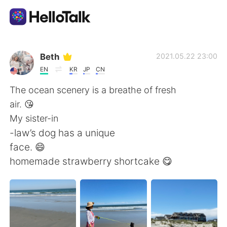
App di scambio linguistico
Beth
2021.05.22 23:00
EN
KR
JP
CN
AI Grammar Checker
The ocean scenery is a breathe of fresh
air. 😘
Italiano
My sister-in
-law’s dog has a unique
face. 😄
English
简体中文
homemade strawberry shortcake 😋
繁體中文
Español
العربية
Français