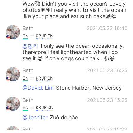
Wow🥰 Didn't you visit the ocean? Lovely
photos💗💗I really want to visit the ocean
like your place and eat such cake😁😋
Beth
2021.05.23 16:40
EN
KR
JP
CN
@핑키
I only see the ocean occasionally,
therefore I feel lighthearted when I do
see it.😍 If only dogs could talk...👍😃
Beth
2021.05.23 16:25
EN
KR
JP
CN
@David. Lim
Stone Harbor, New Jersey
Beth
2021.05.23 15:25
EN
KR
JP
CN
@Jennifer
Zuò dé hǎo
Beth
2021.05.23 15:23