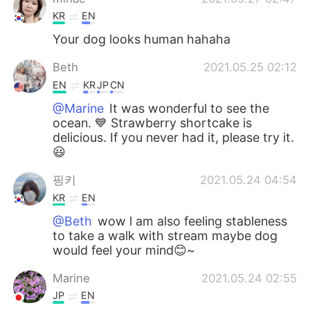
KR
EN
Your dog looks human hahaha
Beth
2021.05.25 02:12
EN
KR
JP
CN
@Marine
It was wonderful to see the
ocean. 💙 Strawberry shortcake is
delicious. If you never had it, please try it.
😃
핑키
2021.05.24 04:54
KR
EN
@Beth
wow l am also feeling stableness
to take a walk with stream maybe dog
would feel your mind😊~
Marine
2021.05.24 02:55
JP
EN