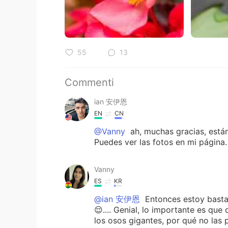
55
13
Commenti
ian 安伊恩
EN
CN
@Vanny
ah, muchas gracias, están
Puedes ver las fotos en mi página.
Vanny
ES
KR
@ian 安伊恩
Entonces estoy basta
😌.... Genial, lo importante es que 
los osos gigantes, por qué no las 