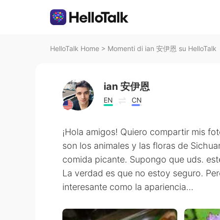
HelloTalk Home
>
Momenti di ian 安伊恩 su HelloTalk
ian 安伊恩
EN
CN
¡Hola amigos! Quiero compartir mis fo
son los animales y las floras de Sichu
comida picante. Supongo que uds. esté
La verdad es que no estoy seguro. Pero
interesante como la apariencia...