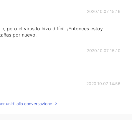
2020.10.07 15:16
r, pero el virus lo hizo difícil. ¡Entonces estoy
tañas por nuevo!
2020.10.07 15:10
2020.10.07 14:56
aciones.
per unirti alla conversazione
vacaciones.
de Sichuan, una provincia de China.
 una provincia de China.