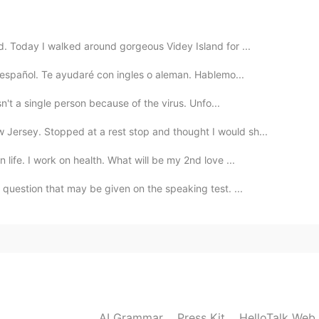
d. Today I walked around gorgeous Videy Island for ...
español. Te ayudaré con ingles o aleman. Hablemo...
a
foto
primera?
sn't a single person because of the virus. Unfo...
a primera
foto
?
ersey. Stopped at a rest stop and thought I would sh...
2020.10.07 14:55
life. I work on health. What will be my 2nd love ...
question that may be given on the speaking test. ...
 osos pandas gigantes o grandes
2020.10.07 14:54
 oso pandas.. gigantes, ¿se dice así?, en mis fotos
 pandas rojos.
AI Grammar
Press Kit
HelloTalk Web