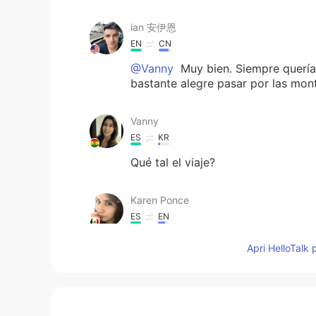
ian 安伊恩
EN
CN
@Vanny
Muy bien. Siempre quería i
bastante alegre pasar por las mon
Vanny
ES
KR
Qué tal el viaje?
Karen Ponce
ES
EN
Quiero compartir
mi
s fotos de vac
Apri HelloTalk 
Quiero compartir
la
s fotos de
mis
Est
os son
los animal
es
y
la
s
flora
s
Est
a
es la flora
y fauna
de Sichuan,