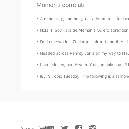
Momenti correlati
Es famos
o
por la comida picante.
Another day, another great adventure in Icelan
Es famos
a
por la comida picante.
Hola 🌷 Soy Tara de Alemania Quiero aprender 
est
é
n pensando: "Qué es es
t
o e
n
l
I'm in the world's 7th largest airport and there i
est
á
n pensando: "Qué es eso
d
e l
Headed across Pennsylvania on my way to New J
Vanina Rojas
Love, Money, and Health. You can only have 2 in 
ES
EN
IELTS Topic Tuesday. The following is a sample 
@ian 安伊恩
si esta bien escrito,
ian 安伊恩
EN
CN
@Vanina Rojas
Es mi favorito! Hay
anteriores. Pero, prefiero los osos
Seguici