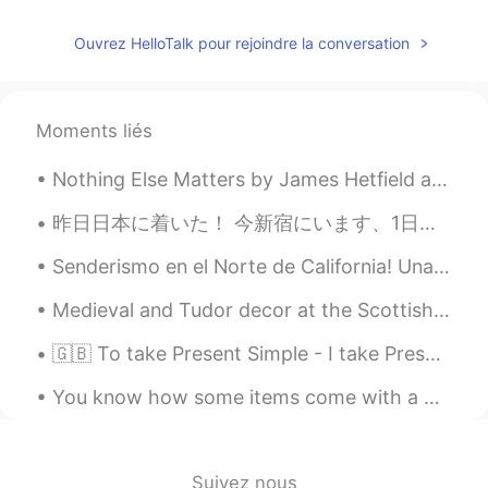
Es famos
o
por la comida picante.
Ouvrez HelloTalk pour rejoindre la conversation
Es famos
a
por la comida picante.
est
é
n pensando: "Qué es es
t
o e
n
la
foto
primera?
Moments liés
est
á
n pensando: "Qué es eso
d
e la
Nothing Else Matters by James Hetfield and Lars Ulrich. So close no matter how far Couldn't be ...
primera
foto
?
昨日日本に着いた！ 今新宿にいます、1日七月千葉県行きます。私は元気です！日本がすきです〜昨日私はほんとに神経質でした、でも今楽しいです！(*´꒳`*) 皆さん私親切です。インスタグラム @to...
Vanina Rojas
2020.10.07 14:55
Senderismo en el Norte de California! Una pequeña serpiente y yo calentándome junto al arroyo. ¿...
ES
EN
@ian 安伊恩
si esta bien escrito, osos
Medieval and Tudor decor at the Scottish National Portrait Gallery in Edinburgh... You will be tr...
pandas gigantes o grandes
🇬🇧 To take Present Simple - I take Present Continuous - I am taking Present Perfect - I have tak...
ian 安伊恩
2020.10.07 14:54
You know how some items come with a warning label ? Ok here’s my warning ⚠️ label 🤦🏽‍♀️ Dependin...
EN
CN
@Vanina Rojas
Es mi favorito! Hay oso
pandas.. gigantes, ¿se dice así?, en mis
fotos anteriores. Pero, prefiero los osos
Suivez nous