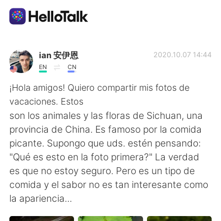
Appli d'échange linguistique
ian 安伊恩
2020.10.07 14:44
EN
CN
AI Grammar Checker
¡Hola amigos! Quiero compartir mis fotos de
vacaciones. Estos
Français
son los animales y las floras de Sichuan, una
provincia de China. Es famoso por la comida
picante. Supongo que uds. estén pensando:
English
简体中文
"Qué es esto en la foto primera?" La verdad
es que no estoy seguro. Pero es un tipo de
繁體中文
Español
comida y el sabor no es tan interesante como
la apariencia...
العربية
Deutsch