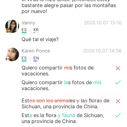
bastante alegre pasar por las montañas
por nuevo!
Vanny
2020.10.07 15:10
ES
KR
Qué tal el viaje?
Karen Ponce
2020.10.07 14:56
ES
EN
Quiero compartir
mi
s fotos de
vacaciones.
Quiero compartir
la
s fotos de
mis
vacaciones.
Est
os son
los animal
es
y
la
s
flora
s
de
Sichuan, una provincia de China.
Est
a
es la flora
y fauna
de Sichuan,
una provincia de China.