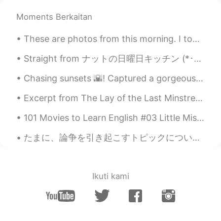
Moments Berkaitan
These are photos from this morning. I took a walk in the park just behind my house. The park look...
S
Chasing sunsets 🌇! Captured a gorgeous sunset on Oxford street and Westminster Bridge few days a...
Excerpt from The Lay of the Last Minstrel by Sir Walter Scott. From Canto Sixth I Breathes the...
101 Movies to Learn English #03 Little Miss Sunshine (2006) If you come from a dysfunctional fami...
たまに、論争を引き起こすトピックについて話すのことが好きです。飛行機でParasiteの映画を見ました。１つの面白いアジアの社会のことを示しました。なんか、私たちは西洋の標準が常に最高であると信...
Ikuti kami