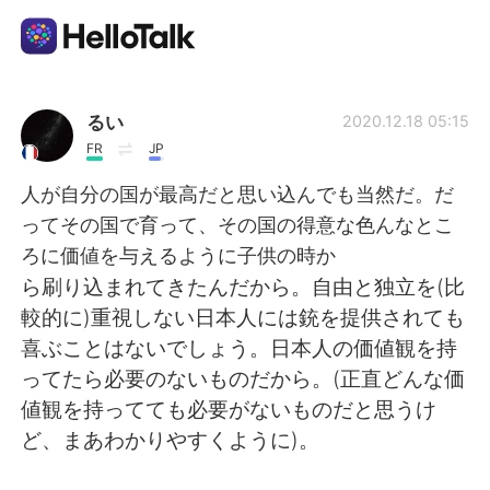
Aplikasi Pertukaran Bahasa
るい
2020.12.18 05:15
FR
JP
AI Grammar Checker
人が自分の国が最高だと思い込んでも当然だ。だ
ってその国で育って、その国の得意な色んなとこ
Indonesia
ろに価値を与えるように子供の時か
ら刷り込まれてきたんだから。自由と独立を(比
較的に)重視しない日本人には銃を提供されても
English
简体中文
喜ぶことはないでしょう。日本人の価値観を持
ってたら必要のないものだから。(正直どんな価
繁體中文
Español
値観を持ってても必要がないものだと思うけ
ど、まあわかりやすくように)。
العربية
Français