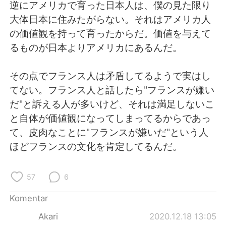
Deutsch
日本語
逆にアメリカで育った日本人は、僕の見た限り
大体日本に住みたがらない。それはアメリカ人
한국어
Русский
の価値観を持って育ったからだ。価値を与えて
るものが日本よりアメリカにあるんだ。
ไทย
Italiano
その点でフランス人は矛盾してるようで実はし
Türkçe
Tiếng Việt
てない。フランス人と話したら"フランスが嫌い
だ"と訴える人が多いけど、それは満足しないこ
Português
と自体が価値観になってしまってるからであっ
て、皮肉なことに"フランスが嫌いだ"という人
ほどフランスの文化を肯定してるんだ。
57
6
Komentar
Akari
2020.12.18 13:05