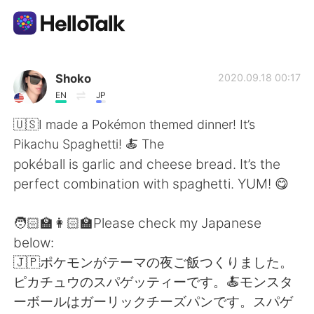
언어 교환 앱
Shoko
2020.09.18 00:17
EN
JP
AI Grammar Checker
🇺🇸I made a Pokémon themed dinner! It’s
Pikachu Spaghetti! 🍝 The
한국어
pokéball is garlic and cheese bread. It’s the
perfect combination with spaghetti. YUM! 😋
English
简体中文
🧑🏻‍🏫👩🏻‍🏫Please check my Japanese
below:
繁體中文
Español
🇯🇵ポケモンがテーマの夜ご飯つくりました。
ピカチュウのスパゲッティーです。🍝モンスタ
العربية
Français
ーボールはガーリックチーズパンです。スパゲ