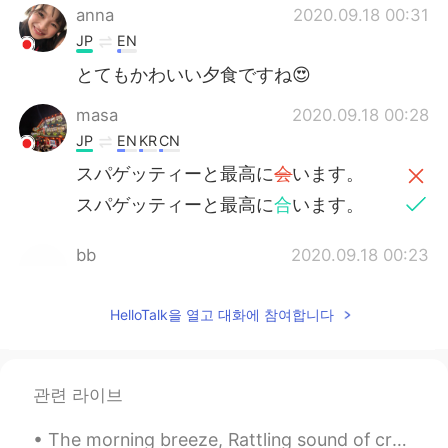
anna
2020.09.18 00:31
JP
EN
とてもかわいい夕食ですね😍
masa
2020.09.18 00:28
JP
EN
KR
CN
スパゲッティーと最高に
会
います。
スパゲッティーと最高に
合
います。
bb
2020.09.18 00:23
JP
EN
かわいい😍😍
HelloTalk을 열고 대화에 참여합니다
Shoko
2020.09.18 00:21
EN
JP
관련 라이브
@Tatsuya 起弥
wow wow! ありがとうご
ざいます🙇🏻‍♀️
The morning breeze, Rattling sound of crushed twigs, Walking into the mist, What a lovely day it ...