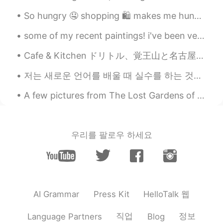
Tatsuya 起弥
2020.09.18 00:20
So hungry 🤤 shopping 🛍 makes me hungry Time for an early dinner and a drink as it’s Monday tomo...
JP
EN
some of my recent paintings! i've been very busy recently with work for my PhD and sadly had some...
🇯🇵ポケモンがテーマの夜ご飯つくり
ました。
Cafe & Kitchen ドリトル、覚王山と名古屋大学の近く…ちょっと近い…雰囲気は面白い中古家具店の感じです…インスピレーションは古いアメリカの文化かな… メニューも美味しかった〜タルタル...
🇯🇵ポケモンがテーマの夜ご飯
を
つく
저는 새로운 언어를 배울 때 실수를 하는 것이 학습 과정의 일부이기 때문에 실수를 하는 것은 정말 정상적인 것이라고 생각한다. 중요한 것은 적어도 모국어가 아닌 언어를 배우려...
りました。
A few pictures from The Lost Gardens of Heligan yesterday 🙂 어제 <헬리건의 잃어버린 정원>에서 찍은 사진 몇 장 Is 헬...
スパゲッティーと最高に
会
います。
スパゲッティーと最高に
合
います。
우리를 팔로우 하세요
HelloTalk 웹
AI Grammar
Press Kit
직업
정보
Language Partners
Blog