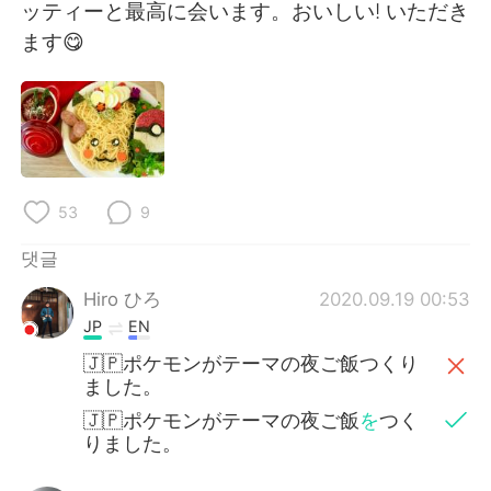
Deutsch
日本語
ッティーと最高に会います。おいしい! いただき
ます😋
Русский
ไทย
Indonesia
Italiano
Türkçe
Tiếng Việt
53
9
Português
댓글
Hiro ひろ
2020.09.19 00:53
JP
EN
🇯🇵ポケモンがテーマの夜ご飯つくり
ました。
🇯🇵ポケモンがテーマの夜ご飯
を
つく
りました。