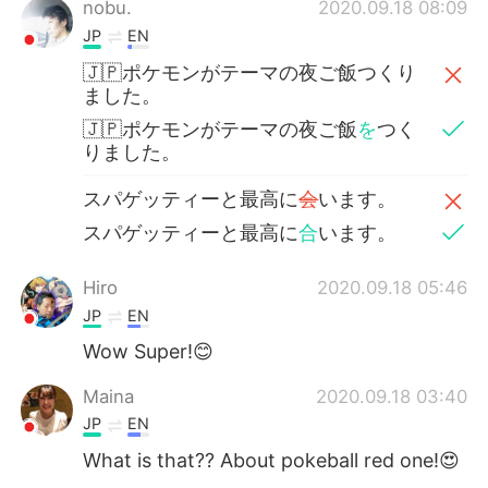
nobu.
2020.09.18 08:09
JP
EN
🇯🇵ポケモンがテーマの夜ご飯つくり
ました。
🇯🇵ポケモンがテーマの夜ご飯
を
つく
りました。
スパゲッティーと最高に
会
います。
スパゲッティーと最高に
合
います。
Hiro
2020.09.18 05:46
JP
EN
Wow Super!😊
Maina
2020.09.18 03:40
JP
EN
What is that?? About pokeball red one!😍