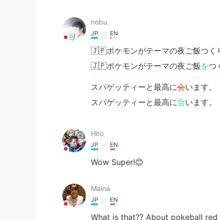
nobu.
JP
EN
🇯🇵ポケモンがテーマの夜ご飯つく
🇯🇵ポケモンがテーマの夜ご飯
を
つ
スパゲッティーと最高に
会
います。
スパゲッティーと最高に
合
います。
Hiro
JP
EN
Wow Super!😊
Maina
JP
EN
What is that?? About pokeball red