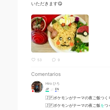
いただきます😋
53
9
Comentarios
Hiro ひろ
JP
EN
🇯🇵ポケモンがテーマの夜ご飯つく
🇯🇵ポケモンがテーマの夜ご飯
を
つ