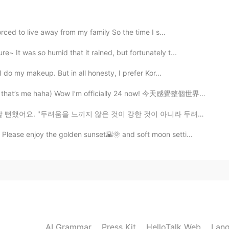
うございます🙇🏻‍♀️
rced to live away from my family So the time I s...
2020.09.18 00:20
 It was so humid that it rained, but fortunately t...
I do my makeup. But in all honesty, I prefer Kor...
りました。
くりました。
that’s me haha) Wow I’m officially 24 now! 今天感覺整個世界都對...
움을 느끼지 않은 것이 강한 것이 아니라 두려워도 계속하는 것이 강한 것이다" -연빚나라 ...
 Please enjoy the golden sunset🌇🌞 and soft moon setti...
AI Grammar
Press Kit
HelloTalk Web
Lang