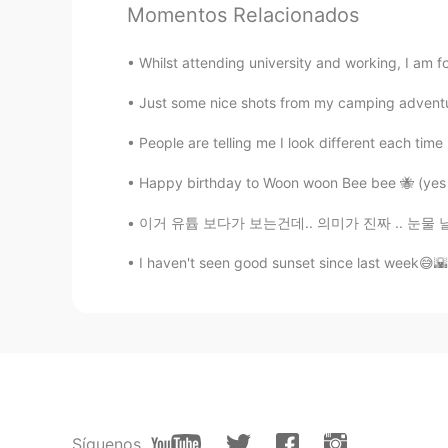
Momentos Relacionados
@Tatsuya 起弥
wow wow! ありがと
Whilst attending university and working, I am fo
Tatsuya 起弥
Just some nice shots from my camping adventure~
JP
EN
People are telling me I look different each time 
🇯🇵ポケモンがテーマの夜ご飯つく
🇯🇵ポケモンがテーマの夜ご飯
を
つ
Happy birthday to Woon woon Bee bee 🐝 (yes 
スパゲッティーと最高に
会
います。
이거 유튭 보다가 보는건데.. 의미가 진짜 .. 눈물 날 뻔했어요. "두려
スパゲッティーと最高に
合
います。
I haven't seen good sunset since last week😅🌇
Síguenos