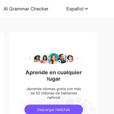
AI Grammar Checker
Español
Aprende en cualquier
lugar
¡Aprende idiomas gratis con más
de 50 millones de hablantes
nativos!
Descargar HelloTalk