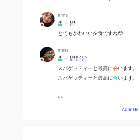
anna
JP
EN
とてもかわいい夕食ですね😍
masa
JP
EN
KR
CN
スパゲッティーと最高に
会
います。
スパゲッティーと最高に
合
います。
bb
JP
EN
Abrir He
かわいい😍😍
Shoko
EN
JP